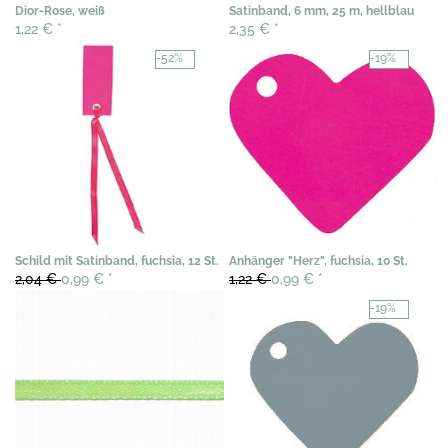
Dior-Rose, weiß
Satinband, 6 mm, 25 m, hellblau
1,22 €
*
2,35 €
*
-52%
-19%
Schild mit Satinband, fuchsia, 12 St.
Anhänger "Herz", fuchsia, 10 St.
2,04 €
0,99 €
*
1,22 €
0,99 €
*
-19%