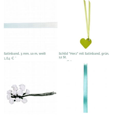
Satinband, 3 mm, 10 m, weiß
Schild "Herz" mit Satinband, grün,
12 St.
1,84 €
*
2,35 €
*