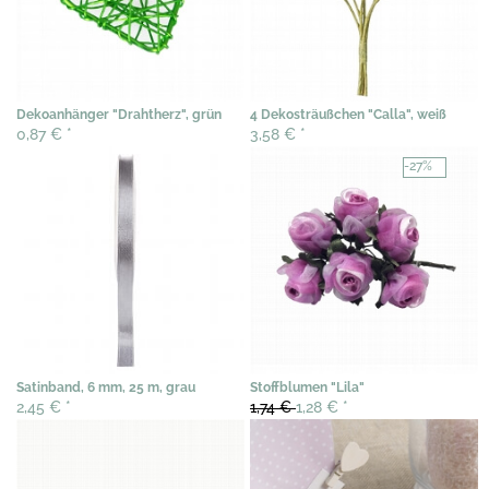
Dekoanhänger "Drahtherz", grün
4 Dekosträußchen "Calla", weiß
0,87 €
*
3,58 €
*
-27%
Satinband, 6 mm, 25 m, grau
Stoffblumen "Lila"
2,45 €
*
1,74 €
1,28 €
*