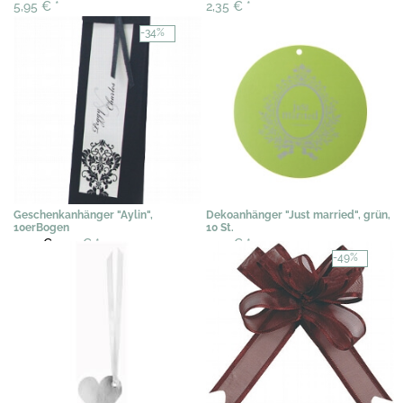
5,95 €
*
2,35 €
*
-34%
Geschenkanhänger "Aylin",
Dekoanhänger "Just married", grün,
10erBogen
10 St.
3,03 €
1,99 €
*
0,51 €
*
-49%