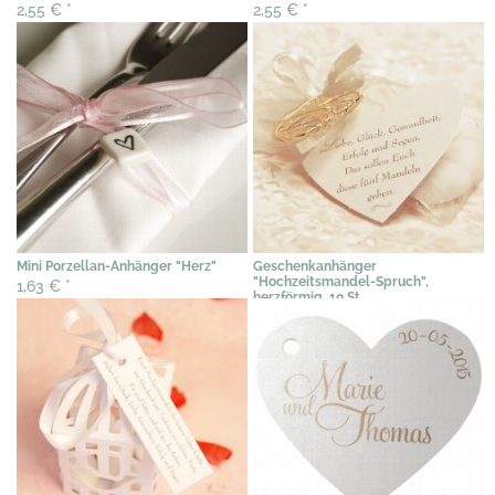
2,55 €
*
2,55 €
*
Mini Porzellan-Anhänger "Herz"
Geschenkanhänger
"Hochzeitsmandel-Spruch",
1,63 €
*
herzförmig, 10 St.
4,40 €
*