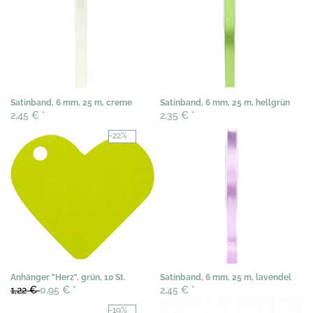
Satinband, 6 mm, 25 m, creme
Satinband, 6 mm, 25 m, hellgrün
2,45 €
*
2,35 €
*
-22%
Anhänger "Herz", grün, 10 St.
Satinband, 6 mm, 25 m, lavendel
1,22 €
0,95 €
*
2,45 €
*
-19%