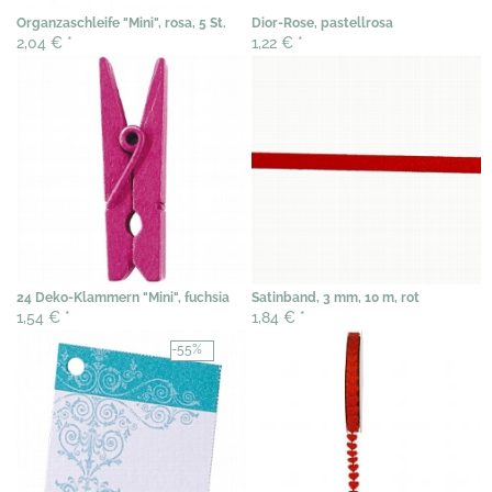
Organzaschleife "Mini", rosa, 5 St.
Dior-Rose, pastellrosa
2,04 €
*
1,22 €
*
24 Deko-Klammern "Mini", fuchsia
Satinband, 3 mm, 10 m, rot
1,54 €
*
1,84 €
*
-55%