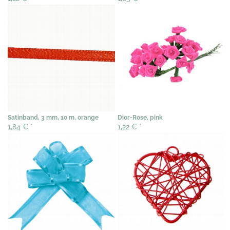
Satinband, 3 mm, 10 m, orange
Dior-Rose, pink
1,84 €
*
1,22 €
*