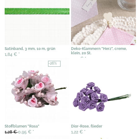
Satinband, 3 mm, 10 m, grün
Deko-Klammern "Herz", creme,
klein, 20 St.
1,84 €
*
7,07 €
*
-26%
Stoffblumen "Rosa"
Dior-Rose, flieder
1,28 €
0,95 €
*
1,22 €
*