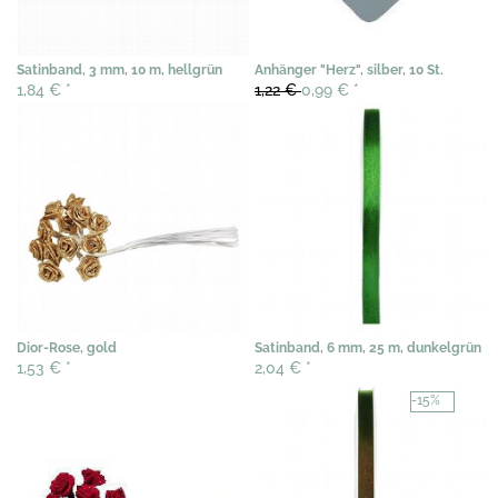
Satinband, 3 mm, 10 m, hellgrün
Anhänger "Herz", silber, 10 St.
1,84 €
*
1,22 €
0,99 €
*
Dior-Rose, gold
Satinband, 6 mm, 25 m, dunkelgrün
1,53 €
*
2,04 €
*
-15%