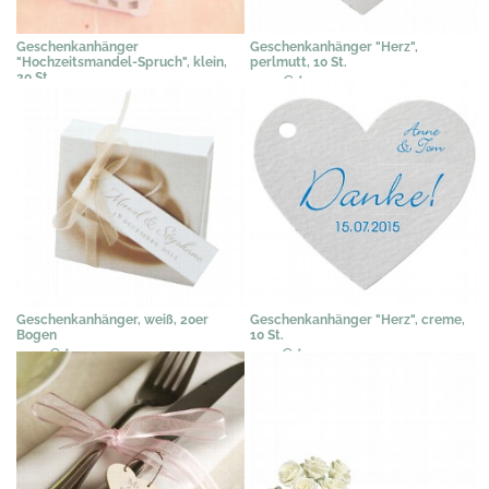
Geschenkanhänger
Geschenkanhänger "Herz",
"Hochzeitsmandel-Spruch", klein,
perlmutt, 10 St.
20 St.
2,92 €
*
5,63 €
*
Geschenkanhänger, weiß, 20er
Geschenkanhänger "Herz", creme,
Bogen
10 St.
4,31 €
*
2,51 €
*