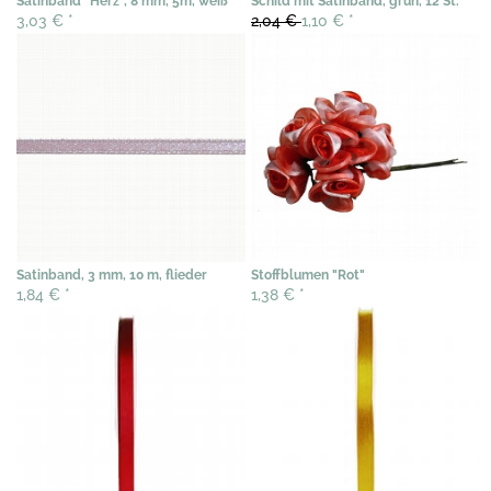
Satinband "Herz", 8 mm, 5m, weiß
Schild mit Satinband, grün, 12 St.
3,03 €
*
2,04 €
1,10 €
*
Satinband, 3 mm, 10 m, flieder
Stoffblumen "Rot"
1,84 €
*
1,38 €
*