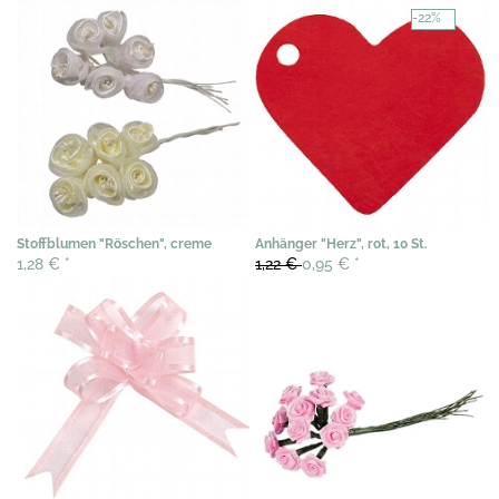
-22%
Stoffblumen "Röschen", creme
Anhänger "Herz", rot, 10 St.
1,28 €
*
1,22 €
0,95 €
*