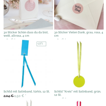
30 Sticker Schön dass du da bist,
30 Sticker Vielen Dank, grau, rosa, 4
weiß, altrosa, 4 cm
cm
4,62 €
*
4,62 €
*
-27%
Schild mit Satinband, türkis, 12 St.
Schild "Kreis" mit Satinband, grün,
12 St.
2,04 €
1,50 €
*
3,54 €
*