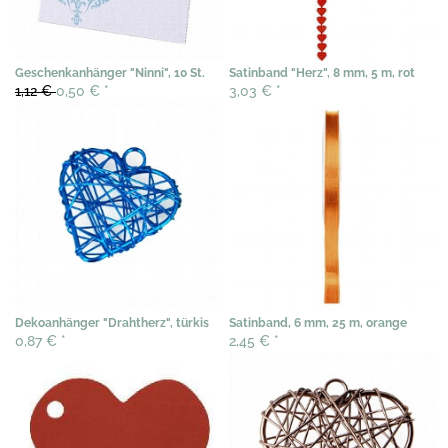
Geschenkanhänger "Ninni", 10 St.
Satinband "Herz", 8 mm, 5 m, rot
1,12 €
0,50 €
*
3,03 €
*
Dekoanhänger "Drahtherz", türkis
Satinband, 6 mm, 25 m, orange
0,87 €
*
2,45 €
*