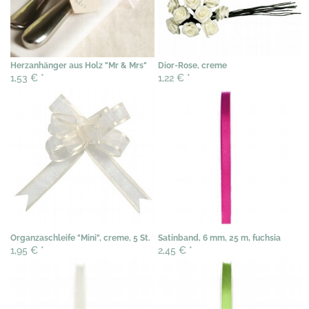
Herzanhänger aus Holz "Mr & Mrs"
Dior-Rose, creme
1,53 €
*
1,22 €
*
Organzaschleife "Mini", creme, 5 St.
Satinband, 6 mm, 25 m, fuchsia
1,95 €
*
2,45 €
*