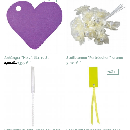
Anhänger "Herz", lila, 10 St.
Stoffblumen "Perlröschen", creme
1,22 €
0,99 €
*
3,68 €
*
-46%