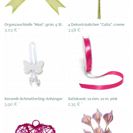
Organzaschleife "Maxi", grün, 5 St.
4 Dekosträußchen "Calla", creme
3,03 €
*
3,58 €
*
Keramik-Schmetterling-Anhänger
Satinband, 10 mm, 10 m, pink
3,90 €
*
2,35 €
*