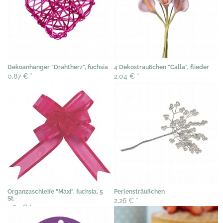
Dekoanhänger "Drahtherz", fuchsia
4 Dekosträußchen "Calla", flieder
0,87 €
*
2,04 €
*
Organzaschleife "Maxi", fuchsia, 5
Perlensträußchen
St.
2,26 €
*
2,82 €
*