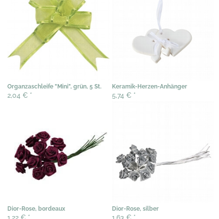
Organzaschleife "Mini", grün, 5 St.
Keramik-Herzen-Anhänger
2,04 €
*
5,74 €
*
Dior-Rose, bordeaux
Dior-Rose, silber
1,22 €
*
1,63 €
*