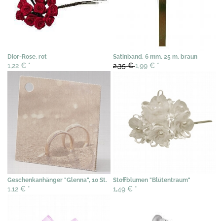
Dior-Rose, rot
Satinband, 6 mm, 25 m, braun
1,22 €
*
2,35 €
1,99 €
*
Geschenkanhänger "Glenna", 10 St.
Stoffblumen "Blütentraum"
1,12 €
*
1,49 €
*