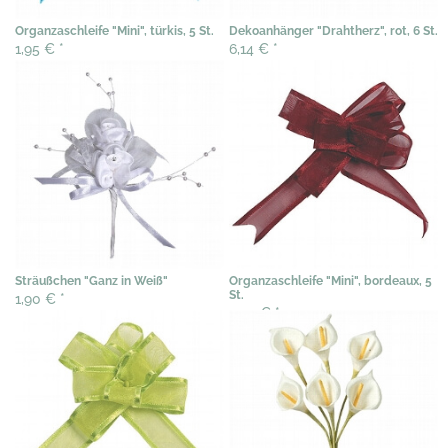
Organzaschleife "Mini", türkis, 5 St.
Dekoanhänger "Drahtherz", rot, 6 St.
1,95 €
*
6,14 €
*
Sträußchen "Ganz in Weiß"
Organzaschleife "Mini", bordeaux, 5
St.
1,90 €
*
2,04 €
*