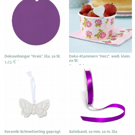
Dekoanhänger "Kreis", lila, 10 St.
Deko-Klammern "Herz", weiß, klein,
20 St.
1,23 €
*
8,20 €
*
Keramik-Schmetterling geprägt
Satinband, 10 mm, 10 m, lila