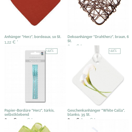
Anhänger "Herz", bordeaux, 10 St.
Dekoanhänger "Drahtherz", braun, 6
St.
1,22 €
*
6,14 €
*
-22%
-22%
Papier-Bordüre "Herz", türkis,
Geschenkanhänger "White Calla",
selbstklebend
blanko, 35 St.
6,97 €
5,45 €
*
8,91 €
6,95 €
*