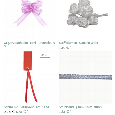
Organzaschleife "Mini", lavendel, 5
Stoffblumen "Ganz in Weiß"
St.
1,49 €
*
2,04 €
*
-41%
Schild mit Satinband, rot, 12 St.
Satinband, 3 mm, 10 m, silber
2,04 €
1,20 €
*
1,84 €
*