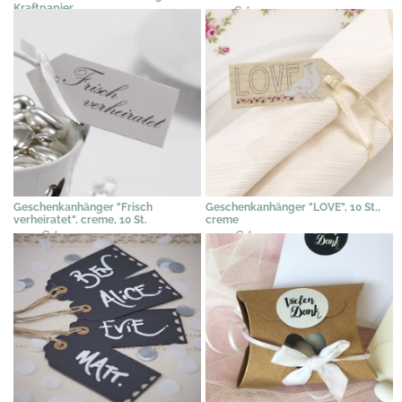
Kraftpapier
2,45 €
*
5,64 €
*
Geschenkanhänger "Frisch
Geschenkanhänger "LOVE", 10 St.,
verheiratet", creme, 10 St.
creme
2,45 €
*
4,09 €
*