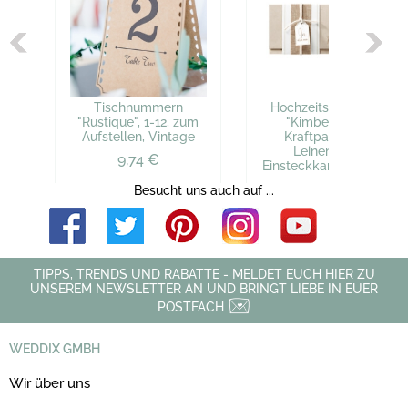
Tischnummern
Hochzeitseinladung
"Rustique", 1-12, zum
"Kimberly" aus
Aufstellen, Vintage
Kraftpapier mit
Leinenband,
9,74 €
Einsteckkarte, Vintage
2,86 €
Besucht uns auch auf ...
TIPPS, TRENDS UND RABATTE - MELDET EUCH HIER ZU
UNSEREM NEWSLETTER AN UND BRINGT LIEBE IN EUER
POSTFACH
WEDDIX GMBH
Wir über uns