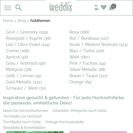
0
>
>
Home
Shop
Farbthemen
Grün / Greenery (129)
Rosa (166)
Roségold / Kupfer (36)
Rot / Bordeaux (117)
Lila / Ultra Violet (124)
Nude / Modern Neutrals (123)
Creme (168)
Blau / Türkis (118)
Apricot (46)
Weiß (180)
Grau / Anthrazit (96)
Pink / Fuchsia (94)
Mintgrün (38)
Silber Metallic (88)
Gelb / Lemon (25)
Braun / Taupe (127)
Gold Metallic (135)
Orange (65)
Schwarz / Weiß (70)
Inspiration gesucht & gefunden - Für jede Hochzeitsfarbe
die passende, einheitliche Deko!
Ideen für Hochzeitsthemen
Girlanden, Pompoms nach Farbe
Tischdeko zur Hochzeit
Tischläufer nach Farbe
Vintage Hochzeitsdeko
Streudeko & Rosenblätter