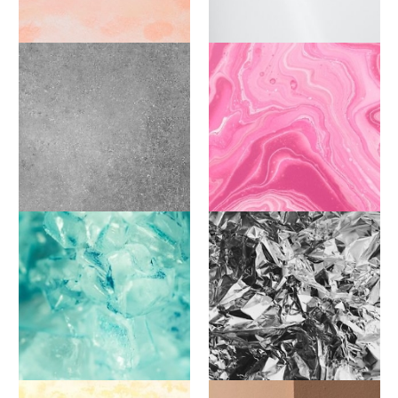
Apricot
Weiß
Grau / Anthrazit
Pink / Fuchsia
Mintgrün
Silber Metallic