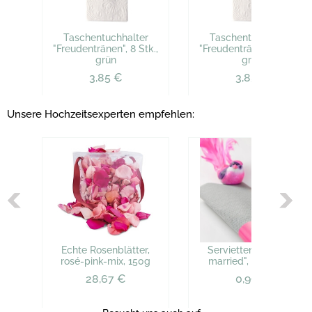
Taschentuchhalter
Taschentuchhalter
"Freudentränen", 8 Stk.,
"Freudentränen", 8 Stk.,
grün
grün
3,85 €
3,85 €
Unsere Hochzeitsexperten empfehlen:
Echte Rosenblätter,
Serviettenring "Just
rosé-pink-mix, 150g
married", pink, 6 St.
28,67 €
0,99 €