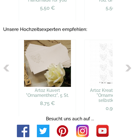
"Handmade for you"
You, Gracias,..."
5,50 €
5,50 €
Unsere Hochzeitsexperten empfehlen:
Artoz Kuvert
Artoz Kreativkarton A4
"Ornamentherz", 5 St.
"Ornamentherz",
selbstklebend
8,75 €
0,99 €
Besucht uns auch auf ...