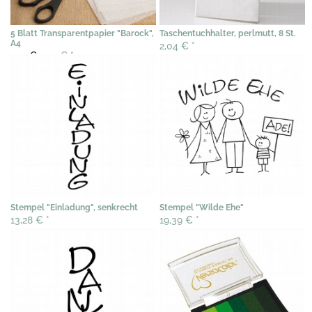
5 Blatt Transparentpapier "Barock",
Taschentuchhalter, perlmutt, 8 St.
A4
2,04 €
*
5,11 €
4,19 €
*
Stempel "Einladung", senkrecht
Stempel "Wilde Ehe"
13,28 €
*
19,39 €
*