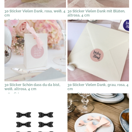
30 Sticker Vielen Dank, rosa, weiß, 4
30 Sticker Vielen Dank mit Blüten,
cm
altrosa, 4 cm
4,62 €
*
4,62 €
*
30 Sticker Schön dass du da bist,
30 Sticker Vielen Dank, grau, rosa, 4
weiß, altrosa, 4 cm
cm
4,62 €
*
4,62 €
*