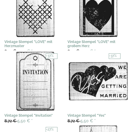
Vintage Stempel "LOVE" mit
Vintage Stempel "LOVE" mit
Herzmuster
großem Herz
8,72 €
5,50 €
*
8,72 €
4,50 €
*
-37%
-37%
Vintage Stempel "Invitation"
Vintage Stempel "Yes"
8,72 €
5,50 €
*
8,72 €
5,50 €
*
-27%