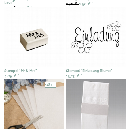
Love"
8,72 €
6,50 €
*
8,72 €
6,40 €
*
Stempel "Mr & Mrs"
Stempel "Einladung Blume"
4,05 €
*
15,89 €
*
-18%