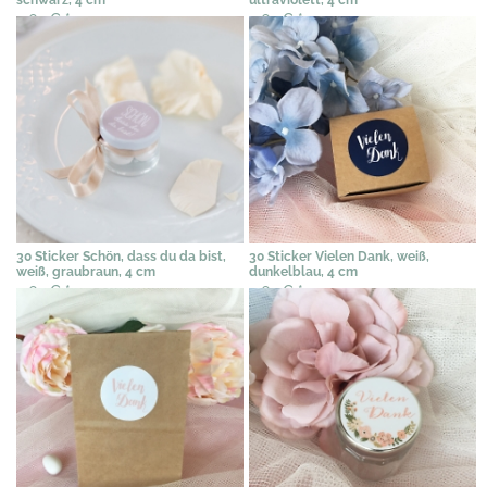
4,62 €
*
4,62 €
*
30 Sticker Schön, dass du da bist,
30 Sticker Vielen Dank, weiß,
weiß, graubraun, 4 cm
dunkelblau, 4 cm
4,62 €
*
4,62 €
*