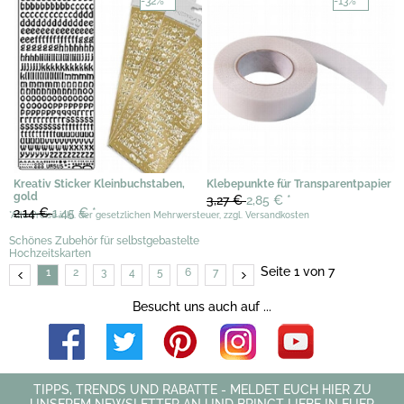
-32%
-13%
Kreativ Sticker Kleinbuchstaben,
Klebepunkte für Transparentpapier
gold
3,27 €
2,85 €
*
2,14 €
1,45 €
*
*Alle Preise inkl. der gesetzlichen Mehrwersteuer, zzgl. Versandkosten
Schönes Zubehör für selbstgebastelte
Hochzeitskarten
Seite 1 von 7
1
2
3
4
5
6
7
Besucht uns auch auf ...
TIPPS, TRENDS UND RABATTE - MELDET EUCH HIER ZU
UNSEREM NEWSLETTER AN UND BRINGT LIEBE IN EUER