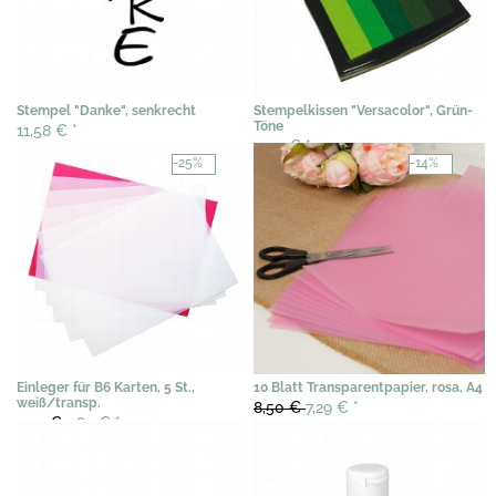
Stempel "Danke", senkrecht
Stempelkissen "Versacolor", Grün-
Töne
11,58 €
*
11,17 €
*
-25%
-14%
Einleger für B6 Karten, 5 St.,
10 Blatt Transparentpapier, rosa, A4
weiß/transp.
8,50 €
7,29 €
*
2,45 €
1,85 €
*