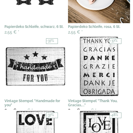
Papierdeko Schleife, schwarz, 6 St.
Papierdeko Schleife, rosa, 6 St.
2,55 €
*
2,55 €
*
-37%
-37%
Vintage Stempel "Handmade for
Vintage Stempel "Thank You,
you"
Gracias,..."
8,72 €
5,50 €
*
8,72 €
5,50 €
*
-37%
-48%