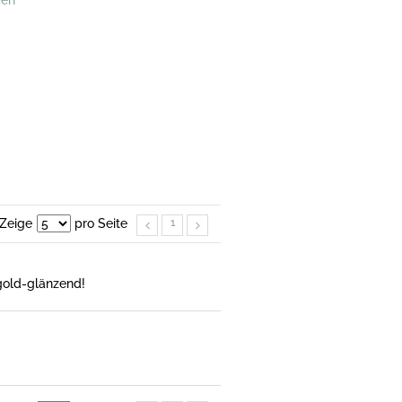
den
Zeige
pro Seite
1
 gold-glänzend!