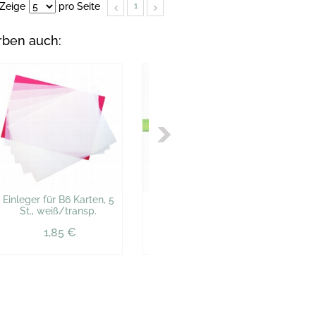
Zeige
pro Seite
1
rben auch:
Einleger für B6 Karten, 5
Satinband, 3 mm, 10 m,
Ar
St., weiß/transp.
hellgrün
1,85 €
1,84 €