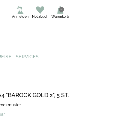
0
Anmelden
Notizbuch
Warenkorb
REISE
SERVICES
 "BAROCK GOLD 2", 5 ST.
arockmuster
bar