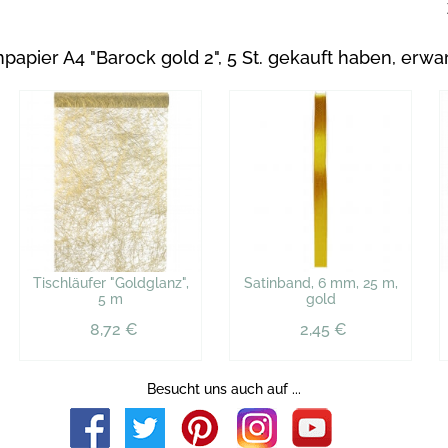
apier A4 "Barock gold 2", 5 St. gekauft haben, erwa
Tischläufer "Goldglanz",
Satinband, 6 mm, 25 m,
5 m
gold
8,72 €
2,45 €
Besucht uns auch auf ...