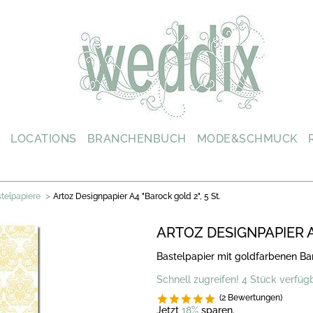
L
LOCATIONS
BRANCHENBUCH
MODE&SCHMUCK
>
telpapiere
Artoz Designpapier A4 "Barock gold 2", 5 St.
ARTOZ DESIGNPAPIER A4
Bastelpapier mit goldfarbenen B
Schnell zugreifen! 4 Stück verfüg
(2 Bewertungen)
Jetzt
18%
sparen.