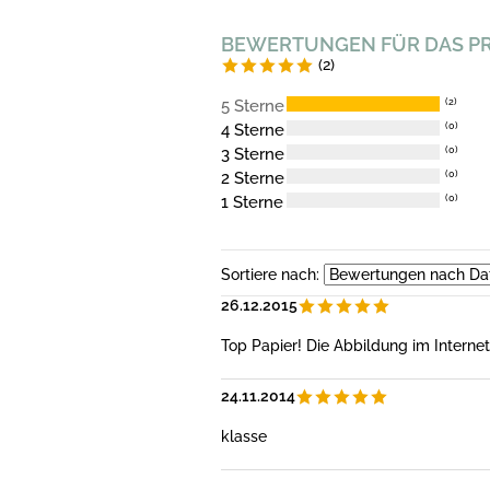
BEWERTUNGEN FÜR DAS P
(2)
5 Sterne
(2)
4 Sterne
(0)
3 Sterne
(0)
2 Sterne
(0)
1 Sterne
(0)
Sortiere nach:
26.12.2015
Top Papier! Die Abbildung im Internet
24.11.2014
klasse