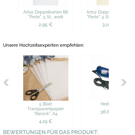
Artoz Doppelkarten B6
Artoz Doppelkarten B6
"Perle", 5 St., weiß
"Perle", 5 St., elfenbein
2,95 €
3,19 €
Unsere Hochzeitsexperten empfehlen:
5 Blatt
Heißluftgerät
Transparentpapier
36,83 €
"Barock", A4
4,19 €
BEWERTUNGEN FÜR DAS PRODUKT: