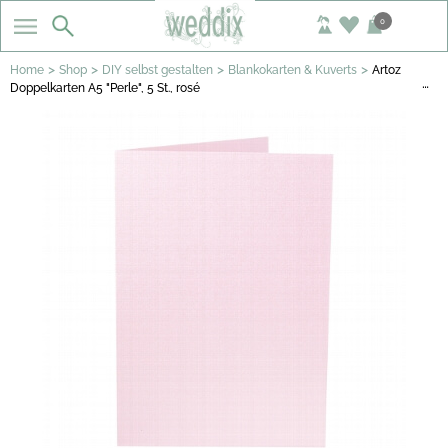
0
>
>
>
>
Home
Shop
DIY selbst gestalten
Blankokarten & Kuverts
Artoz
…
Doppelkarten A5 "Perle", 5 St., rosé