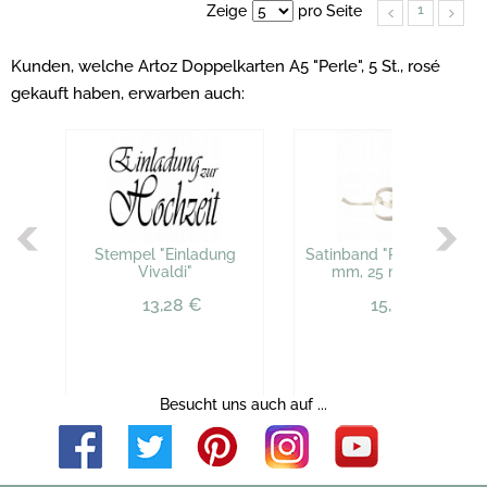
1
Zeige
pro Seite
Kunden, welche Artoz Doppelkarten A5 "Perle", 5 St., rosé
gekauft haben, erwarben auch:
Stempel "Einladung
Satinband "Premium", 10
Vivaldi"
mm, 25 m, creme
13,28 €
15,34 €
Besucht uns auch auf ...