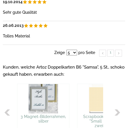
19.10.2014
Sehr gute Qualität
26.06.2013
Tolles Material
1
Zeige
pro Seite
Kunden, welche Artoz Doppelkarten B6 "Samsa", 5 St., schoko
gekauft haben, erwarben auch:
3 Magnet-Bilderrahmen,
Scrapbooking-Karton
silber
"Small Hearts",
zweiseitg