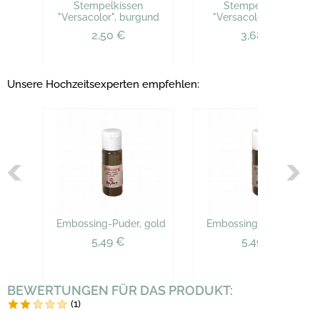
Stempelkissen
Stempelkissen
"Versacolor", burgund
"Versacolor", violett
2,50 €
3,68 €
Unsere Hochzeitsexperten empfehlen:
Embossing-Puder, gold
Embossing-Puder, gold
5,49 €
5,49 €
BEWERTUNGEN FÜR DAS PRODUKT:
(1)