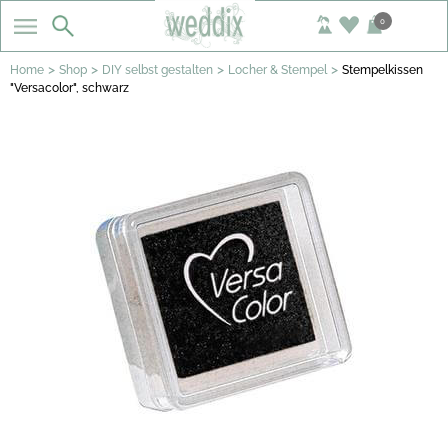
0
>
>
>
>
Home
Shop
DIY selbst gestalten
Locher & Stempel
Stempelkissen
"Versacolor", schwarz