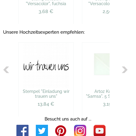
"Versacolor", fuchsia
"Versacolor", burgund
3,68 €
2,50 €
Unsere Hochzeitsexperten empfehlen:
Stempel "Einladung wir
Artoz Kuvert B6
trauen uns"
"Samsa", 5 St., elfenbein
13,84 €
3,19 €
Besucht uns auch auf ...