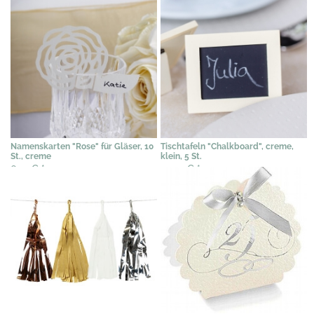
Namenskarten "Rose" für Gläser, 10
Tischtafeln "Chalkboard", creme,
St., creme
klein, 5 St.
6,14 €
*
10,24 €
*