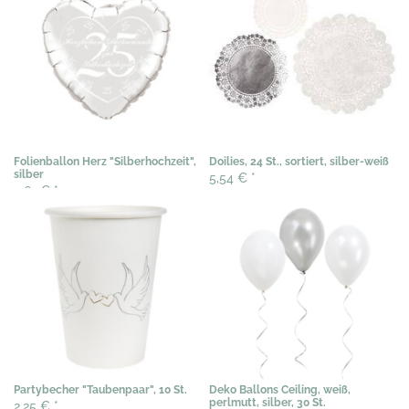
Folienballon Herz "Silberhochzeit",
Doilies, 24 St., sortiert, silber-weiß
silber
5,54 €
*
4,61 €
*
Partybecher "Taubenpaar", 10 St.
Deko Ballons Ceiling, weiß,
perlmutt, silber, 30 St.
2,25 €
*