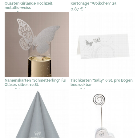
Quasten Girlande Hochzeit,
Kartonage "Wölkchen" 25
metallic-weiss
0,87 €
*
16,67 €
*
Namenskarten "Schmetterling" für
Tischkarten "Sally" 6 St. pro Bogen,
Gläser, silber, 10 St.
bedruckbar
5,73 €
*
2,41 €
*