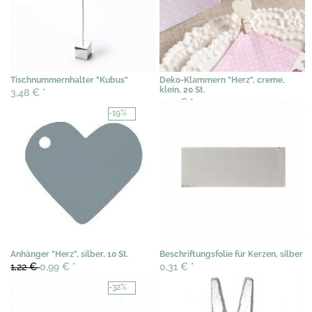
Tischnummernhalter "Kubus"
Deko-Klammern "Herz", creme,
klein, 20 St.
3,48 €
*
7,07 €
*
-19%
Anhänger "Herz", silber, 10 St.
Beschriftungsfolie für Kerzen, silber
1,22 €
0,99 €
*
0,31 €
*
-32%