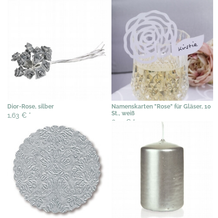
Dior-Rose, silber
Namenskarten "Rose" für Gläser, 10
St., weiß
1,63 €
*
6,14 €
*