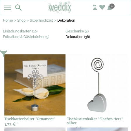
0
>
>
>
Home
Shop
Silberhochzeit
Dekoration
Einladungskarten (10)
Geschenke (4)
Fotoalben & Gästebücher (5)
Dekoration (38)
Tischkartenhalter "Ornament"
Tischkartenhalter "Flaches Herz",
silber
1,73 €
*
1,94 €
*