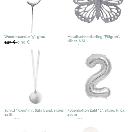
Wondercandle "5", grau
Metallschmetterling "Filigran",
silber, 6 St.
1,23 €
0,90 €
*
3,58 €
*
Schild "Kreis" mit Satinband, silber,
Folienballon Zahl "2", silber, H. ca.
12 St.
40cm
3,54 €
*
3,07 €
*