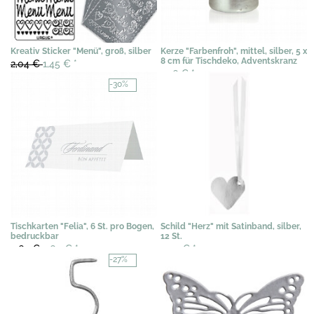
Kreativ Sticker "Menü", groß, silber
Kerze "Farbenfroh", mittel, silber, 5 x
8 cm für Tischdeko, Adventskranz
2,04 €
1,45 €
*
2,76 €
*
-30%
Tischkarten "Felia", 6 St. pro Bogen,
Schild "Herz" mit Satinband, silber,
bedruckbar
12 St.
3,69 €
2,60 €
*
3,54 €
*
-27%