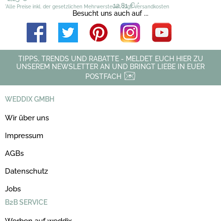
12,81 €
*
*Alle Preise inkl. der gesetzlichen Mehrwersteuer, zzgl. Versandkosten
Besucht uns auch auf ...
TIPPS, TRENDS UND RABATTE - MELDET EUCH HIER ZU
UNSEREM NEWSLETTER AN UND BRINGT LIEBE IN EUER
POSTFACH
WEDDIX GMBH
Wir über uns
Impressum
AGBs
Datenschutz
Jobs
B2B SERVICE