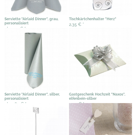
Serviette "Airlaid Dinner", grau,
Tischkärtchenhalter "Herz"
personalisiert
2,35 €
*
ab 0,72 €
*
Serviette "Airlaid Dinner", silber,
Gastgeschenk Hochzeit "Naxos",
personalisiert
elfenbein-silber
ab 0,85 €
*
2,04 €
*