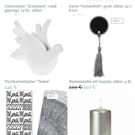
Untersetzer "Ornament", rund,
Kerze "Farbenfroh", groß, silber, 12 x
geprägt, 12 St., silber
6 cm
3,54 €
*
4,81 €
*
-25%
Tischkartenhalter "Taube"
Namenstafel mit Quaste, silber, 4 St.
2,45 €
*
2,00 €
1,50 €
*
-29%