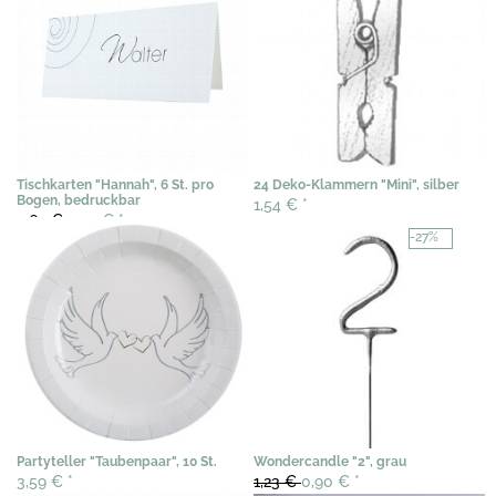
Tischkarten "Hannah", 6 St. pro
24 Deko-Klammern "Mini", silber
Bogen, bedruckbar
1,54 €
*
3,69 €
2,50 €
*
-27%
Partyteller "Taubenpaar", 10 St.
Wondercandle "2", grau
3,59 €
*
1,23 €
0,90 €
*