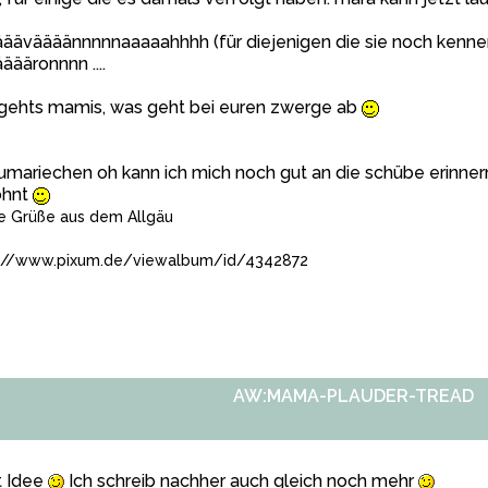
ääväääännnnnaaaaahhhh (für diejenigen die sie noch kennen
äääronnnn ....
 gehts mamis, was geht bei euren zwerge ab
mariechen oh kann ich mich noch gut an die schübe erinner
ohnt
e Grüße aus dem Allgäu
://www.pixum.de/viewalbum/id/4342872
AW:MAMA-PLAUDER-TREAD
t Idee
Ich schreib nachher auch gleich noch mehr