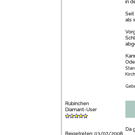
in d
Seit
als 
Vorg
Schl
abge
Kann
Oder
Stan
Kirc
Gebu
Rubinchen
Diamant-User
Da g
Beigetreten: 03/07/2008