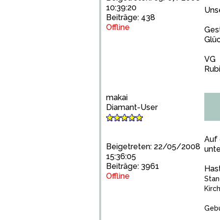
10:39:20
Unse
Beiträge: 438
Offline
Gest
Glüc
VG
Rub
makai
Diamant-User
Auf 
Beigetreten: 22/05/2008
unte
15:36:05
Beiträge: 3961
Hast
Offline
Stan
Kirc
Gebu