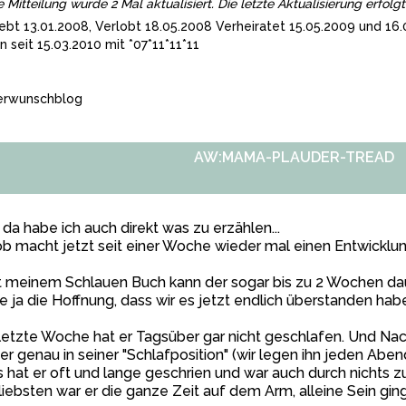
e Mitteilung wurde 2 Mal aktualisiert. Die letzte Aktualisierung erfo
iebt 13.01.2008, Verlobt 18.05.2008 Verheiratet 15.05.2009 und 16
rn seit 15.03.2010 mit *07*11*11*11
erwunschblog
AW:MAMA-PLAUDER-TREAD
da habe ich auch direkt was zu erzählen...
b macht jetzt seit einer Woche wieder mal einen Entwicklu
 meinem Schlauen Buch kann der sogar bis zu 2 Wochen dau
 ja die Hoffnung, dass wir es jetzt endlich überstanden hab
letzte Woche hat er Tagsüber gar nicht geschlafen. Und Nac
er genau in seiner "Schlafposition" (wir legen ihn jeden Abend
 hat er oft und lange geschrien und war auch durch nichts z
iebsten war er die ganze Zeit auf dem Arm, alleine Sein ging