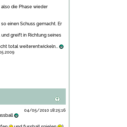
r also die Phase wieder
r so einen Schuss gemacht. Er
t und greift in Richtung seines
ht total weiterentwickeln...
.05.2009
04/05/2010 18:25:16
ussball
aufen
und fussball spielen
)