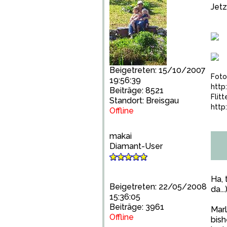
Jetz
Beigetreten: 15/10/2007
Foto
19:56:39
http
Beiträge: 8521
Flit
Standort: Breisgau
http
Offline
makai
Diamant-User
Ha, 
Beigetreten: 22/05/2008
da...)
15:36:05
Beiträge: 3961
Marl
Offline
bish