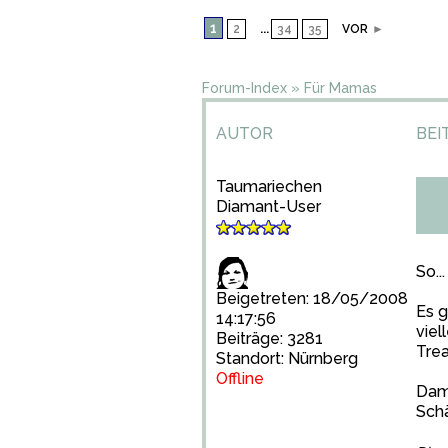
1
...
2
34
35
VOR
►
Forum-Index
»
Für Mamas
AUTOR
BEI
Taumariechen
Diamant-User
So...
Beigetreten: 18/05/2008
Es g
14:17:56
viel
Beiträge: 3281
Trea
Standort: Nürnberg
Offline
Dami
Sch