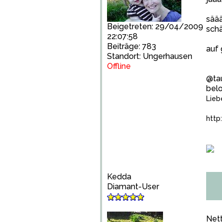
säää
Beigetreten: 29/04/2009
schä
22:07:58
Beiträge: 783
auf
Standort: Ungerhausen
Offline
@tau
bel
Lieb
http
Kedda
Diamant-User
Net