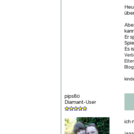
Heut
übe
Aber
kann
Er s
Spie
Es i
Verl
Elte
Blog
kind
pips80
Diamant-User
ich 
jaaa