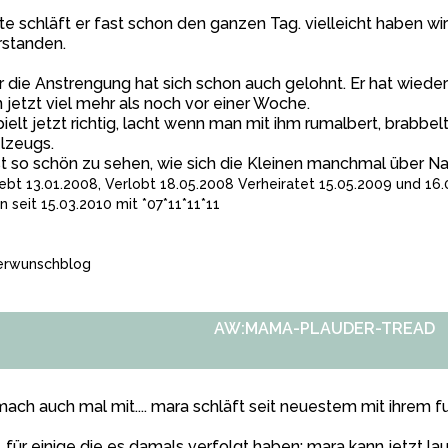
e schläft er fast schon den ganzen Tag. vielleicht haben wi
rstanden.
 die Anstrengung hat sich schon auch gelohnt. Er hat wiede
 jetzt viel mehr als noch vor einer Woche.
pielt jetzt richtig, lacht wenn man mit ihm rumalbert, brabbel
lzeugs.
st so schön zu sehen, wie sich die Kleinen manchmal über Nac
iebt 13.01.2008, Verlobt 18.05.2008 Verheiratet 15.05.2009 und 16
rn seit 15.03.2010 mit *07*11*11*11
erwunschblog
AW:MAMA-PLAUDER-TREAD
mach auch mal mit.... mara schläft seit neuestem mit ihrem f
, für einige die es damals verfolgt haben: mara kann jetzt l