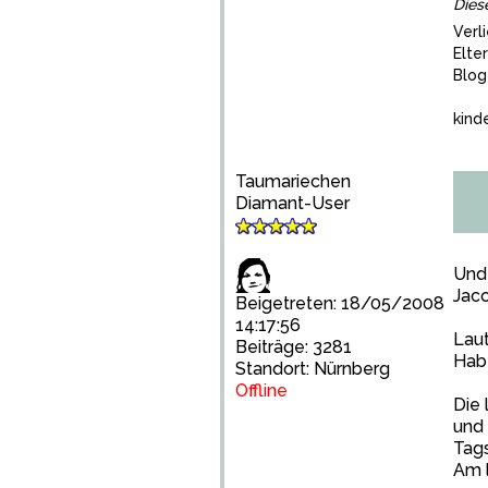
Dies
Verl
Elte
Blog
kind
Taumariechen
Diamant-User
Und 
Jaco
Beigetreten: 18/05/2008
14:17:56
Laut
Beiträge: 3281
Habe
Standort: Nürnberg
Offline
Die 
und 
Tags
Am l