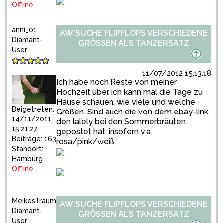
Offline
anni_01
AW:SUCHE FLIPFLOPS VERSCHIEDENE
Diamant-
GRÖSSEN ALS TANZERSATZ
User
11/07/2012 15:13:18
Ich habe noch Reste von meiner
Hochzeit über, ich kann mal die Tage zu
Hause schauen, wie viele und welche
Beigetreten:
Größen. Sind auch die von dem ebay-link,
14/11/2011
den lalely bei den Sommerbräuten
15:21:27
gepostet hat, insofern v.a.
Beiträge: 163
rosa/pink/weiß.
Standort:
Hamburg
Offline
MeikesTraum
AW:SUCHE FLIPFLOPS VERSCHIEDENE
Diamant-
GRÖSSEN ALS TANZERSATZ
User