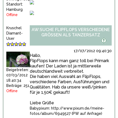
Standort:
Hamburg
Offline
Kruschel
AW:SUCHE FLIPFLOPS VERSCHIEDENE
Diamant-
GRÖSSEN ALS TANZERSATZ
User
17/07/2012 09:40:30
Hallo,
FlipFlops kann man ganz toll bei Primark
kaufen! Der Laden ist ja mittlerweile
Beigetreten:
deutschlandweit verbreitet.
07/03/2012
Die haben viel Auswahl an FlipFlops,
18:40:34
verschiedene Farben, Ausführungen und
Beiträge: 251
Qualitäten. Hab da unsere weiß/pinken
Offline
für je 1,50€ gekauft!
Liebe Grüße
Babypixum:
http://www.pixum.de/meine-
fotos/album/6949527
(PW auf Anfrage)