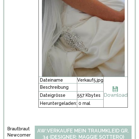
Dateiname
Verkauf5.jpg
Beschreibung
Download
Dateigrösse
557 Kbytes
Heruntergeladen:
0 mal
Brautbraut
AW:VERKAUFE MEIN TRAUMKLEID GR.
Newcomer
34 (DESIGNER: MAGGIE SOTTERO)