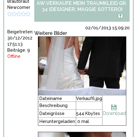
Brautbraut
AW:VERKAUFE MEIN TRAUMKLEID GR.
Newcomer
34 (DESIGNER: MAGGIE SOTTERO)
02/01/2013 15:09:20
Beigetreten:
Weitere Bilder
30/12/2012
17:51:13
Beiträge: 9
Offline
Dateiname
Verkauf6.jpg
Beschreibung
Download
Dateigrösse
544 Kbytes
Heruntergeladen:
0 mal