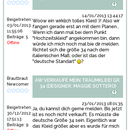
14/01/2013 13:44:17
Beigetreten:
Woow ein wirklich tolles Kleid :)! Also wir
03/01/2013
fangen gerade erst an mit dem Planen...
11:55:06
Wenn ich dann mal bei dem Punkt
Beiträge: 5
"Hochzeitskleid" angekommen bin, dann
Offline
würde ich mich noch mal bie dir melden.
Richtet sich die größe 34 nach dem
italienischen Maß, oder ist das der
"deutsche Standart"
?
Brautbraut
AW:VERKAUFE MEIN TRAUMKLEID GR.
Newcomer
34 (DESIGNER: MAGGIE SOTTERO)
23/01/2013 18:01:35
Beigetreten:
Ja, du kannst dich gerne melden. Bis jetzt
30/12/2012
ist es noch nicht verkauft. Es müsste die
17:51:13
deutsche Größe 34 sein. Eigentlich war
Beiträge: 9
das Kleid größer, aber es wurde für mich