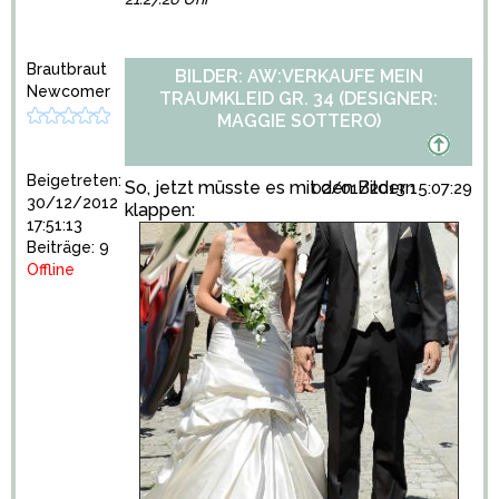
Brautbraut
BILDER: AW:VERKAUFE MEIN
Newcomer
TRAUMKLEID GR. 34 (DESIGNER:
MAGGIE SOTTERO)
Beigetreten:
So, jetzt müsste es mit den Bildern
02/01/2013 15:07:29
30/12/2012
klappen:
17:51:13
Beiträge: 9
Offline