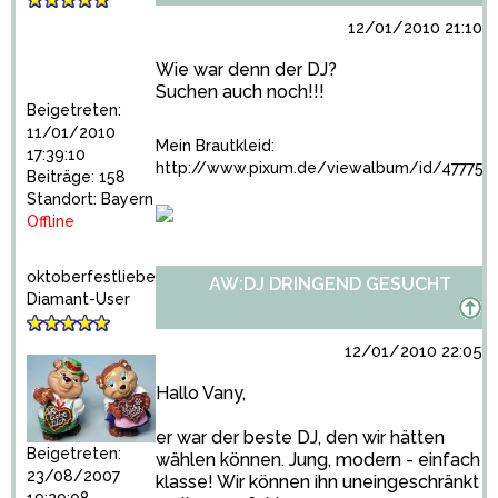
12/01/2010 21:10:2
Wie war denn der DJ?
Suchen auch noch!!!
Beigetreten:
11/01/2010
Mein Brautkleid:
17:39:10
http://www.pixum.de/viewalbum/id/477758
Beiträge: 158
Standort: Bayern
Offline
oktoberfestliebe
AW:DJ DRINGEND GESUCHT
Diamant-User
12/01/2010 22:05:0
Hallo Vany,
er war der beste DJ, den wir hätten
Beigetreten:
wählen können. Jung, modern - einfach
23/08/2007
klasse! Wir können ihn uneingeschränkt
19:29:08