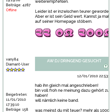
weiterempfehlen.
Beiträge: 4287
Offline
Leider ist er inzwischen teurer geworden.
Aber er ist sein Geld wert. Kannst ja mal
auf seiner Homepage stöbern.
vany84
AW:DJ DRINGEND GESUCHT
Diamant-User
12/01/2010 22:53:4
hab ihn gleich mal angeschrieben!
bin voll froh ne meinung dazu gehört zu
Beigetreten:
haben!
11/01/2010
will nämlich keine band.
17:39:10
Beiträge: 158
was meinst du mit teuer? mehr als 1000?