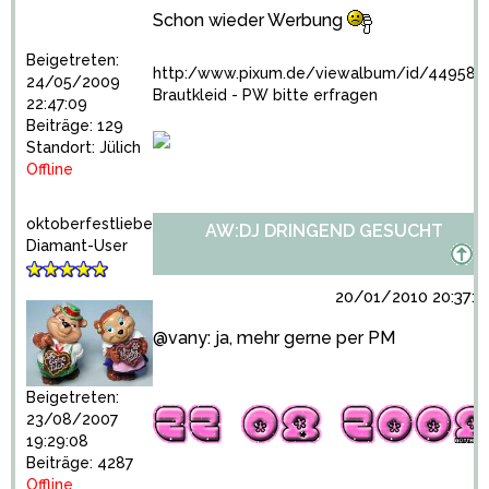
Schon wieder Werbung
Beigetreten:
http:/www.pixum.de/viewalbum/id/449586
24/05/2009
Brautkleid - PW bitte erfragen
22:47:09
Beiträge: 129
Standort: Jülich
Offline
oktoberfestliebe
AW:DJ DRINGEND GESUCHT
Diamant-User
20/01/2010 20:37:5
@vany: ja, mehr gerne per PM
Beigetreten:
23/08/2007
19:29:08
Beiträge: 4287
Offline