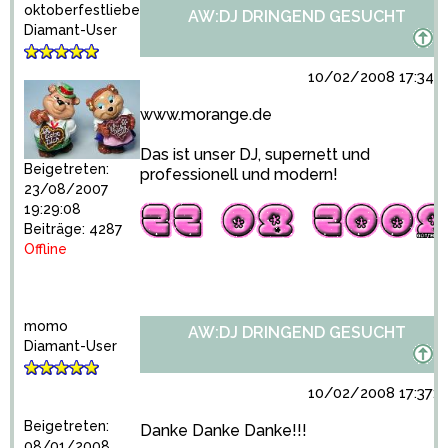
oktoberfestliebe
AW:DJ DRINGEND GESUCHT
Diamant-User
10/02/2008 17:34:2
www.morange.de
Das ist unser DJ, supernett und
Beigetreten:
professionell und modern!
23/08/2007
19:29:08
Beiträge: 4287
Offline
momo
AW:DJ DRINGEND GESUCHT
Diamant-User
10/02/2008 17:37:2
Beigetreten:
Danke Danke Danke!!!
08/01/2008