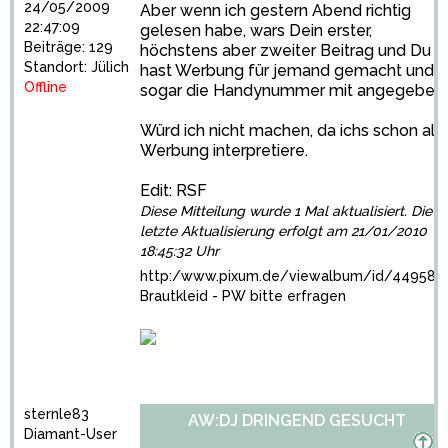
24/05/2009
Aber wenn ich gestern Abend richtig
22:47:09
gelesen habe, wars Dein erster,
Beiträge: 129
höchstens aber zweiter Beitrag und Du
Standort: Jülich
hast Werbung für jemand gemacht und
Offline
sogar die Handynummer mit angegeben.
Würd ich nicht machen, da ichs schon als
Werbung interpretiere.
Edit: RSF
Diese Mitteilung wurde 1 Mal aktualisiert. Die
letzte Aktualisierung erfolgt am 21/01/2010
18:45:32 Uhr
http:/www.pixum.de/viewalbum/id/449586
Brautkleid - PW bitte erfragen
sternle83
AW:DJ DRINGEND GESUCHT
Diamant-User