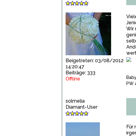
Viel
Jeni
Wir 
geni
selb
Ande
wert
Beigetreten: 03/08/2012
14:20:47
Beiträge: 333
Bab
Offline
PW a
solmelia
Diamant-User
Für 
irg