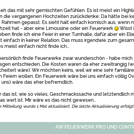
seh das mit sehr gemischten Gefühlen. Es ist meist ein Highl
n die vergangenen Hochzeiten zurückdenke: Da hätte bei ke
Rahmen gepasst. Es sieht halt einfach komisch aus, wenn 
zeit hat - aber eine Limousine oder ein Feuerwerk
Wisst 
ben finde ich eine Feier in einer Turnhalle, dafür aber ein E
t einfach in keiner Relation. Das muss irgendwie zum ges
es meist einfach nicht finde ich...
persönlich finde Feuerwerke zwar wunderschön - habe mich 
gen entschieden. Die Kosten waren da eher zweitrangig (w
heitert wäre). Wir möchten keins, weil wir eine sehr famili
 Feiern wollen. Ein Feuerwerk wäre bei uns einfach völlig O
 uns) wäre das eher befremdlich.
 das ist, wie so vieles, Geschmackssache und letztendlich m
das wert ist. Mir wäre es das nicht gewesen...
e Mitteilung wurde 1 Mal aktualisiert. Die letzte Aktualisierung erfol
AW:FEUERWERK PRO UND CONT