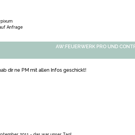
ypixum
uf Anfrage
AW:FEUERWERK PRO UND CONT
hab dir ne PM mit allen Infos geschickt!
eptember 2011 - das war unser Tag!