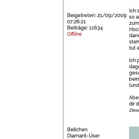
Ich 
Beigetreten: 21/09/2009
so a
07:26:21
zum 
Beiträge: 11634
Hoch
Offline
dane
steh
tut 
Ich 
dage
gesc
beim
(und
Aber
dir 
Dies
Bellchen
Diamant-User