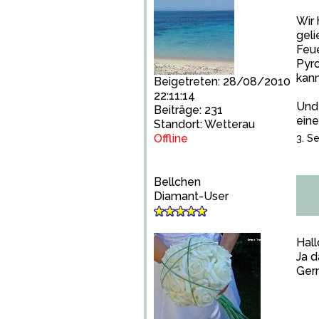
Wir 
gel
Feue
Pyro
kann
Beigetreten: 28/08/2010
22:11:14
Und
Beiträge: 231
ein
Standort: Wetterau
Offline
3. S
Bellchen
Diamant-User
Hall
Ja 
Gern