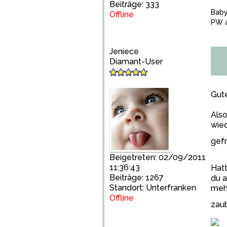
Beiträge: 333
Bab
Offline
PW a
Jeniece
Diamant-User
Gut
Also
wied
gefr
Beigetreten: 02/09/2011
11:36:43
Hatt
Beiträge: 1267
du 
Standort: Unterfranken
mehr
Offline
zau