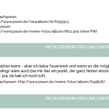
aufspixum:
://www.pixum.de/viewalbum/id/6255913
pixum:
://www.pixum.de/meine-fotos/album/6611409 (ohne PW)
AW:FEUERWERK PRO UND CONT
hatten keins - aber ich liebe feuerwerk und wenn es die mög
rdings wäre auch bei mir das ein punkt, der ganz hinten ans
: joa, da hab ich noch luft...
aufspixum:
http://www.pixum.de/meine-fotos/album/6498187
AW:FEUERWERK PRO UND CONT