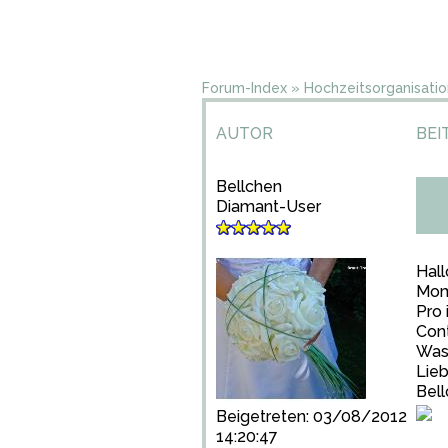
Forum-Index
»
Hochzeitsorganisatio
AUTOR
BEI
Bellchen
Diamant-User
Hall
Mome
Pro
Con
Was 
Lie
Bel
Beigetreten: 03/08/2012
14:20:47