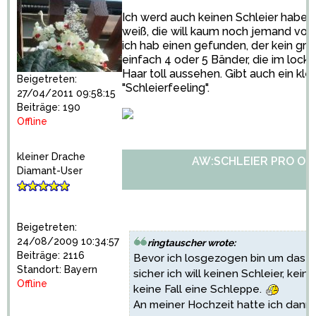
Ich werd auch keinen Schleier haben.
weiß, die will kaum noch jemand von
ich hab einen gefunden, der kein gr
einfach 4 oder 5 Bänder, die im loc
Haar toll aussehen. Gibt auch ein kle
Beigetreten:
"Schleierfeeling".
27/04/2011 09:58:15
Beiträge: 190
Offline
kleiner Drache
AW:SCHLEIER PRO OD
Diamant-User
Beigetreten:
24/08/2009 10:34:57
ringtauscher wrote:
Beiträge: 2116
Bevor ich losgezogen bin um das Kl
Standort: Bayern
sicher ich will keinen Schleier, kei
Offline
keine Fall eine Schleppe.
An meiner Hochzeit hatte ich dann