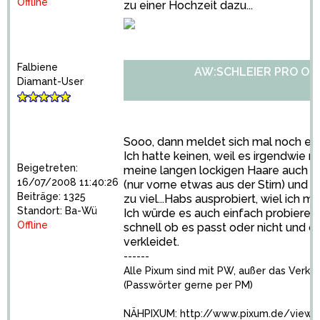
Offline
zu einer Hochzeit dazu...
Falbiene
AW:SCHLEIER PRO OD
Diamant-User
Sooo, dann meldet sich mal noch ein
Ich hatte keinen, weil es irgendwie ni
Beigetreten:
meine langen lockigen Haare auch f
16/07/2008 11:40:26
(nur vorne etwas aus der Stirn) und d
Beiträge: 1325
zu viel...Habs ausprobiert, wiel ich mi
Standort: Ba-Wü
Ich würde es auch einfach probieren
Offline
schnell ob es passt oder nicht und o
verkleidet.
------
Alle Pixum sind mit PW, außer das Verk
(Passwörter gerne per PM)
NÄHPIXUM:
http://www.pixum.de/view