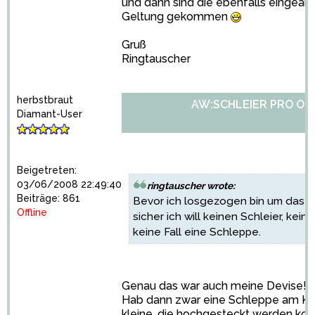
und dann sind die ebenfalls eingearbe
Geltung gekommen
Gruß
Ringtauscher
herbstbraut
AW:SCHLEIER PRO OD
Diamant-User
Beigetreten:
03/06/2008 22:49:40
ringtauscher wrote:
Beiträge: 861
Bevor ich losgezogen bin um das Kl
Offline
sicher ich will keinen Schleier, kei
keine Fall eine Schleppe.
Genau das war auch meine Devise!
Hab dann zwar eine Schleppe am Kle
kleine, die hochgesteckt werden kon