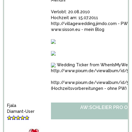
Mendhi
Verlobt: 20.08.2010
Hochzeit am: 15.07.2011
http://villagewedding.jimdo.com
- PW a
www.sisson.eu
- mein Blog
Wedding Ticker from WhenIsMyWed
http://www.pixum.de/viewalbum/id/51
http://www.pixum.de/viewalbum/id/5
(Hochzeitsvorbereitungen - ohne PW)
Fjala
AW:SCHLEIER PRO OD
Diamant-User