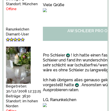
Standort: München
Viele Grüße
Offline
Ranunkelchen
AW:SCHLEIER PRO OD
Diamant-User
Pro Schleier
! Ich hatte einen fas
Schleier und fand ihn wunderschön. 
sehr schlicht war (schulterfrei/wenig
wäre es ohne Schleier zu langweilig 
Ich hab übrigens alles genauso gekau
vorgestellt hatte
. Ansonsten würd
Beigetreten:
Ausprobieren raten.
30/12/2008 12:33:25
Beiträge: 3630
LG, Ranunkelchen
Standort: im hohen
Norden