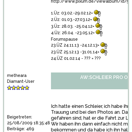
http://www.pixum.de/viewalbum/id/55
1.Üz: 03.02.-29.02.12=
2.Üz: 01.03.-27.03.12=
3.Üz: 28.03. -25.04.12=
4.Üz: 26.04. -23.05.12=
Forumspause
23.ÜZ 24.11.13 -24.12.13=
23.ÜZ 25.12.13 -31.01.14=
24.ÜZ 01.02.14 - ??? = ???
metheara
AW:SCHLEIER PRO OD
Diamant-User
Ich hatte einen Schleier, ich habe ihn 
Trauung und bei den Photos an. Da w
Beigetreten:
gefahren sind, hat er die Fahrt zur L
25/08/2009 18:35:48
Wir haben ihn dann einfach nicht me
Beiträge: 469
bekommen und da habe ich ihn halt 