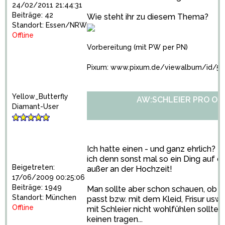
24/02/2011 21:44:31
Beiträge: 42
Wie steht ihr zu diesem Thema?
Standort: Essen/NRW
Offline
Vorbereitung (mit PW per PN)
Pixum: www.pixum.de/viewalbum/id/55
Yellow_Butterfly
AW:SCHLEIER PRO OD
Diamant-User
Ich hatte einen - und ganz ehrlich? 
ich denn sonst mal so ein Ding auf 
Beigetreten:
außer an der Hochzeit!
17/06/2009 00:25:06
Beiträge: 1949
Man sollte aber schon schauen, ob 
Standort: München
passt bzw. mit dem Kleid, Frisur usw
Offline
mit Schleier nicht wohlfühlen solltes
keinen tragen...