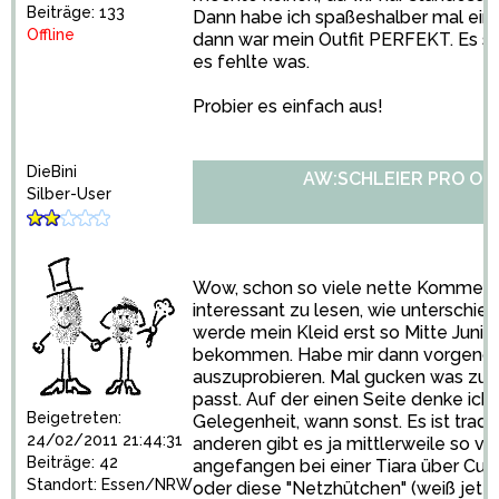
Beiträge: 133
Dann habe ich spaßeshalber mal ein
Offline
dann war mein Outfit PERFEKT. Es sa
es fehlte was.
Probier es einfach aus!
DieBini
AW:SCHLEIER PRO OD
Silber-User
Wow, schon so viele nette Kommentar
interessant zu lesen, wie unterschied
werde mein Kleid erst so Mitte Juni 
bekommen. Habe mir dann vorgenom
auszuprobieren. Mal gucken was zu 
passt. Auf der einen Seite denke ich j
Beigetreten:
Gelegenheit, wann sonst. Es ist tradi
24/02/2011 21:44:31
anderen gibt es ja mittlerweile so v
Beiträge: 42
angefangen bei einer Tiara über Curl
Standort: Essen/NRW
oder diese "Netzhütchen" (weiß jetzt