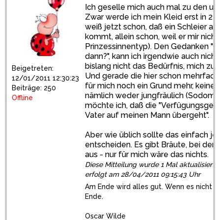
Ich geselle mich auch mal zu den un
Zwar werde ich mein Kleid erst in 2 
weiß jetzt schon, daß ein Schleier abs
kommt, allein schon, weil er mir nicht
Prinzessinnentyp). Den Gedanken "We
dann?", kann ich irgendwie auch nicht
bislang nicht das Bedürfnis, mich zu 
Beigetreten:
Und gerade die hier schon mehrfach 
12/01/2011 12:30:23
für mich noch ein Grund mehr, keinen 
Beiträge: 250
nämlich weder jungfräulich (Sodom u
Offline
möchte ich, daß die "Verfügungsgew
Vater auf meinen Mann übergeht".
Aber wie üblich sollte das einfach jed
entscheiden. Es gibt Bräute, bei denen
aus - nur für mich wäre das nichts.
Diese Mitteilung wurde 1 Mal aktualisiert. 
erfolgt am 28/04/2011 09:15:43 Uhr
Am Ende wird alles gut. Wenn es nicht gu
Ende.
Oscar Wilde