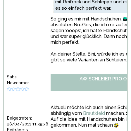
mit Reifrock und Schleppe und einen
es so einfach perfekt war.
So ging es mir mit Handschuhen.
D
absoluten No-Gos, die ich mir auferle
sagen :ooops:, ich hatte Handschuhe
und war super glücklich. Dann noch S
mich perfekt.
An deiner Stelle, Bini, würde ich es e
gibt so viele Varianten an Schleiern.
Sabs
AW:SCHLEIER PRO OD
Newcomer
Aktuell möchte ich auch einen Schle
abhängig vom
Brautkleid
machen. Sch
Beigetreten:
Auf die Idee mit Handschuhen bin ich
28/04/2011 11:39:38
gekommen. Nun mal schaun
Beiträge: 3