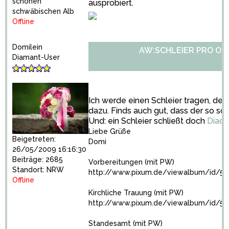
schönen
ausprobiert.
schwäbischen Alb
Offline
Domilein
AW:SCHLEIER PRO OD
Diamant-User
Ich werde einen Schleier tragen, der
dazu. Finds auch gut, dass der so sch
Und: ein Schleier schließt doch
Diad
Liebe Grüße
Beigetreten:
Domi
26/05/2009 16:16:30
Beiträge: 2685
Vorbereitungen (mit PW)
Standort: NRW
http://www.pixum.de/viewalbum/id/50
Offline
Kirchliche Trauung (mit PW)
http://www.pixum.de/viewalbum/id/57
Standesamt (mit PW)