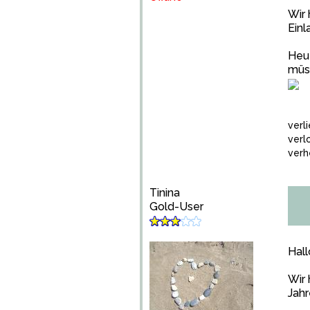
Wir 
Einl
Heu
müs
verl
verl
verh
Tinina
Gold-User
Hall
Wir 
Jahr