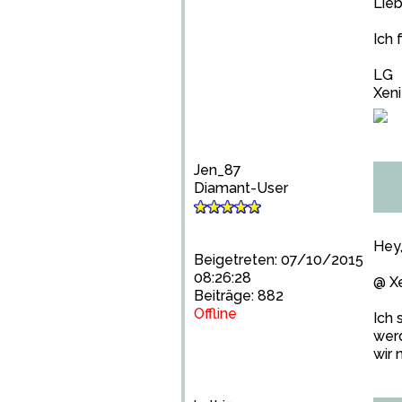
Lieb
Ich 
LG
Xeni
Jen_87
Diamant-User
Hey
Beigetreten: 07/10/2015
08:26:28
@ Xe
Beiträge: 882
Offline
Ich 
werd
wir