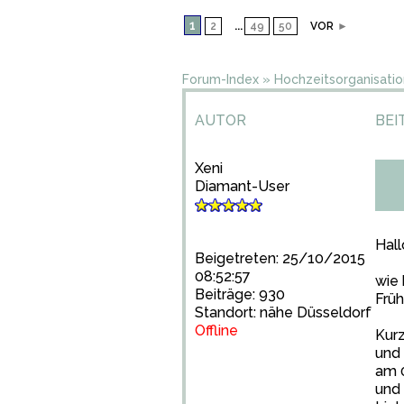
1
...
2
49
50
VOR
►
Forum-Index
»
Hochzeitsorganisatio
AUTOR
BEI
Xeni
Diamant-User
Hall
Beigetreten: 25/10/2015
08:52:57
wie 
Beiträge: 930
Früh
Standort: nähe Düsseldorf
Offline
Kurz
und 
am 0
und 