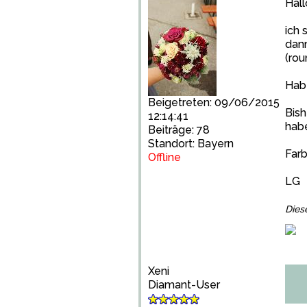
Hall
ich 
dann
(rou
Habe
Beigetreten: 09/06/2015
Bish
12:14:41
habe
Beiträge: 78
Standort: Bayern
Farb
Offline
LG
Dies
Xeni
Diamant-User