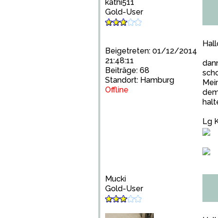
kathi511
Gold-User
Hall
Beigetreten: 01/12/2014
21:48:11
dann
Beiträge: 68
scho
Standort: Hamburg
Mein
Offline
dem 
halt
Lg 
Mucki
Gold-User