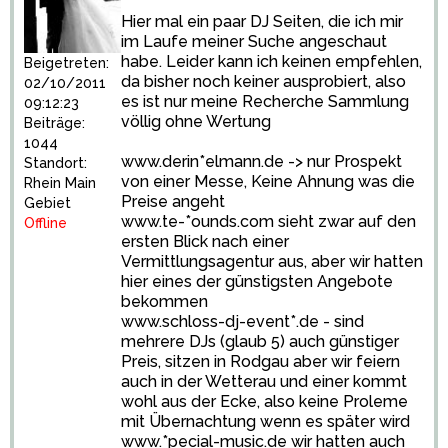
Hier mal ein paar DJ Seiten, die ich mir
im Laufe meiner Suche angeschaut
habe. Leider kann ich keinen empfehlen,
Beigetreten:
da bisher noch keiner ausprobiert, also
02/10/2011
es ist nur meine Recherche Sammlung
09:12:23
völlig ohne Wertung
Beiträge:
1044
www.derin*elmann.de -> nur Prospekt
Standort:
von einer Messe, Keine Ahnung was die
Rhein Main
Preise angeht
Gebiet
www.te-*ounds.com sieht zwar auf den
Offline
ersten Blick nach einer
Vermittlungsagentur aus, aber wir hatten
hier eines der günstigsten Angebote
bekommen
www.schloss-dj-event*.de - sind
mehrere DJs (glaub 5) auch günstiger
Preis, sitzen in Rodgau aber wir feiern
auch in der Wetterau und einer kommt
wohl aus der Ecke, also keine Proleme
mit Übernachtung wenn es später wird
www.*pecial-music.de wir hatten auch