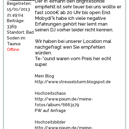
Der In*elmann den Brightesbride
Beigetreten:
empfiehlt ist sehr teuer bei uns wollte er
15/01/2013
fast 1000€ ab 20 Uhr bis open End.
21:49:04
Mobydi*k habe ich viele negative
Beiträge:
Erfahrungen gehört hier lernt man
3369
seinen DJ vorher leider nicht kennen.
Standort: Bad
Soden im
Wir haben bei unserer Location mal
Taunus
nachgefragt wen Sie empfehlen
Offline
würden.
Te-*ound waren vom Preis her echt
super.
Mein Blog
http://www.streuselsturm.blogspot.de
Hochzeitschaos
http://www.pixum.de/meine-
fotos/album/6663179
PW auf Anfrage
Hochzeitsbilder
http://www.pixum.de/meine-