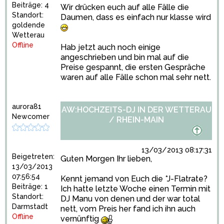
Beiträge: 4
Wir drücken euch auf alle Fälle die
Standort:
Daumen, dass es einfach nur klasse wird
goldende
Wetterau
Offline
Hab jetzt auch noch einige
angeschrieben und bin mal auf die
Preise gespannt, die ersten Gespräche
waren auf alle Fälle schon mal sehr nett.
aurora81
AW:HOCHZEITS-DJ IN DER WETTERAU
Newcomer
/ RHEIN-MAIN
13/03/2013 08:17:31
Beigetreten:
Guten Morgen Ihr lieben,
13/03/2013
07:56:54
Kennt jemand von Euch die *J-Flatrate?
Beiträge: 1
Ich hatte letzte Woche einen Termin mit
Standort:
DJ Manu von denen und der war total
Darmstadt
nett, vom Preis her fand ich ihn auch
Offline
vernünftig