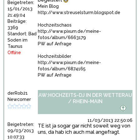
Beigetreten:
Mein Blog
15/01/2013
http://www.streuselsturm.blogspot.de
21:49:04
Beiträge:
Hochzeitschaos
3369
http://www.pixum.de/meine-
Standort: Bad
fotos/album/6663179
Soden im
PW auf Anfrage
Taunus
Offline
Hochzeitsbilder
http://www.pixum.de/meine-
fotos/album/6874165
PW auf Anfrage
derRob21
AW:HOCHZEITS-DJ IN DER WETTERAU
Newcomer
/ RHEIN-MAIN
11/03/2013 22:50:06
Beigetreten:
TE ist ja sogar gar nicht soweit weg von
09/03/2013
uns, da hab ich auch mal angefragt.
10:07:33