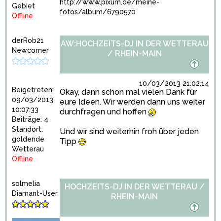
http://www.pixum.de/meine-
Gebiet
fotos/album/6790570
Offline
derRob21
AW:HOCHZEITS-DJ IN DER WETTERAU
Newcomer
/ RHEIN-MAIN
10/03/2013 21:02:14
Beigetreten:
Okay, dann schon mal vielen Dank für
09/03/2013
eure Ideen. Wir werden dann uns weiter
10:07:33
durchfragen und hoffen
Beiträge: 4
Standort:
Und wir sind weiterhin froh über jeden
goldende
Tipp
Wetterau
Offline
solmelia
HOCHZEITS-DJ IN DER WETTERAU /
Diamant-User
RHEIN-MAIN