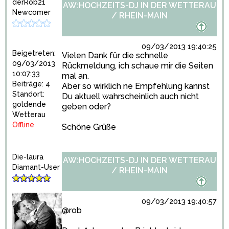
derRob21
AW:HOCHZEITS-DJ IN DER WETTERAU
Newcomer
/ RHEIN-MAIN
09/03/2013 19:40:25
Beigetreten:
Vielen Dank für die schnelle
09/03/2013
Rückmeldung, ich schaue mir die Seiten
10:07:33
mal an.
Beiträge: 4
Aber so wirklich ne Empfehlung kannst
Standort:
Du aktuell wahrscheinlich auch nicht
goldende
geben oder?
Wetterau
Offline
Schöne Grüße
Die-laura
AW:HOCHZEITS-DJ IN DER WETTERAU
Diamant-User
/ RHEIN-MAIN
09/03/2013 19:40:57
@rob