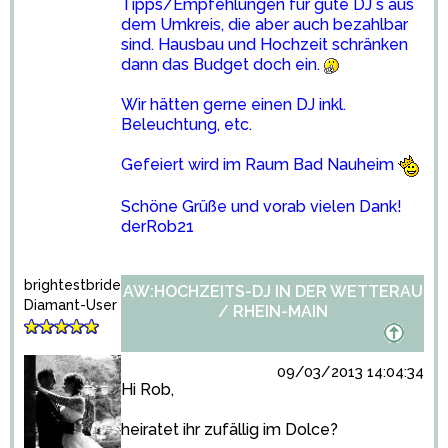
Tipps/Empfehlungen für gute DJ´s aus
dem Umkreis, die aber auch bezahlbar
sind. Hausbau und Hochzeit schränken
dann das Budget doch ein.
Wir hätten gerne einen DJ inkl.
Beleuchtung, etc.
Gefeiert wird im Raum Bad Nauheim
Schöne Grüße und vorab vielen Dank!
derRob21
brightestbride
AW:HOCHZEITS-DJ IN DER WETTERAU
Diamant-User
/ RHEIN-MAIN
09/03/2013 14:04:34
Hi Rob,
heiratet ihr zufällig im Dolce?