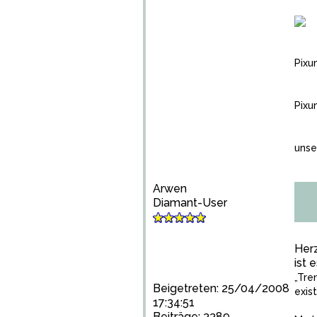
Pixu
Pixu
unse
Arwen
Diamant-User
Herz
ist 
„Tre
Beigetreten: 25/04/2008
exis
17:34:51
Beiträge: 3389