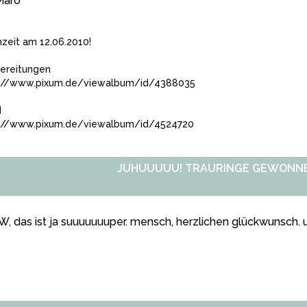
Maro
zeit am 12.06.2010!
ereitungen
://www.pixum.de/viewalbum/id/4388035
d
://www.pixum.de/viewalbum/id/4524720
JUHUUUUU! TRAURINGE GEWONNEN
 das ist ja suuuuuuuper. mensch, herzlichen glückwunsch. und