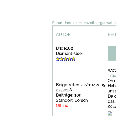
Forum-Index
»
Hochzeitsorganisatio
AUTOR
BEI
Bride182
Diamant-User
Wow,
Trau
Oh 
Beigetreten: 22/10/2009
Hab
22:50:28
unse
Beiträge: 109
Da d
Standort: Lorsch
das 
Offline
Dies