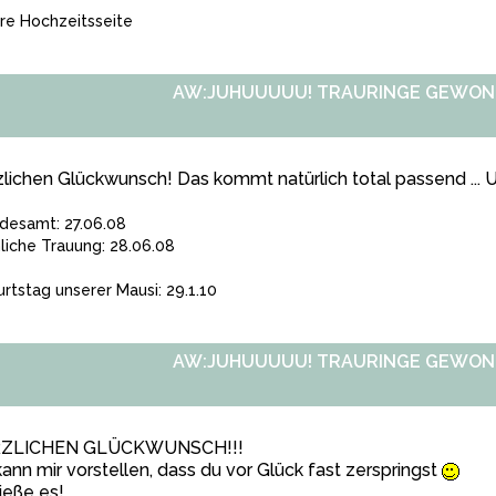
re Hochzeitsseite
AW:JUHUUUUU! TRAURINGE GEWONN
lichen Glückwunsch! Das kommt natürlich total passend ... 
desamt: 27.06.08
hliche Trauung: 28.06.08
rtstag unserer Mausi: 29.1.10
AW:JUHUUUUU! TRAURINGE GEWONN
ZLICHEN GLÜCKWUNSCH!!!
kann mir vorstellen, dass du vor Glück fast zerspringst
ieße es!