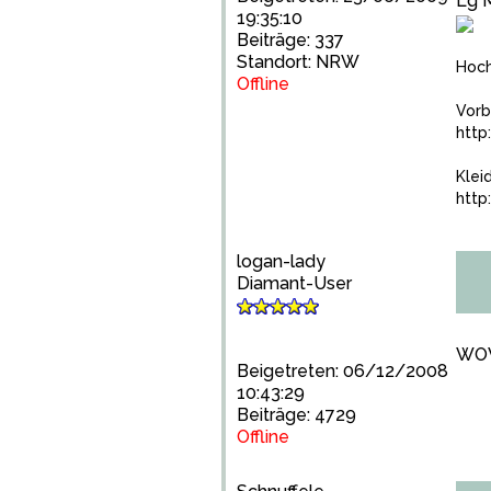
Lg 
19:35:10
Beiträge: 337
Standort: NRW
Hoch
Offline
Vorb
http
Klei
http
logan-lady
Diamant-User
WOW,
Beigetreten: 06/12/2008
10:43:29
Beiträge: 4729
Offline