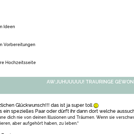
m Ideen
m Vorbereitungen
re Hochzeitsseite
AW:JUHUUUUU! TRAURINGE GEWONN
lichen Glückwunsch!!! das ist ja super toll
es ein spezielles Paar oder dürft ihr dann dort welche aussu
nne dich nie von deinen Illusionen und Träumen. Wenn sie verschwu
tieren, aber aufgehört haben, zu leben.“