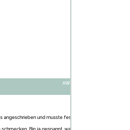
AW:NEUE NAPSVERPACKUNG
ps angeschrieben und musste feststellen, dass die einfach nu
e schmecken. Bin ja gespannt, was zukünftige Brautgenerati