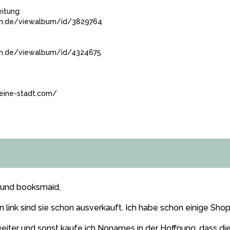
itung:
um.de/viewalbum/id/3829764
um.de/viewalbum/id/4324675
leine-stadt.com/
und booksmaid,
 link sind sie schon ausverkauft. Ich habe schon einige Sho
eiter und sonst kaufe ich Nonames in der Hoffnung, dass di