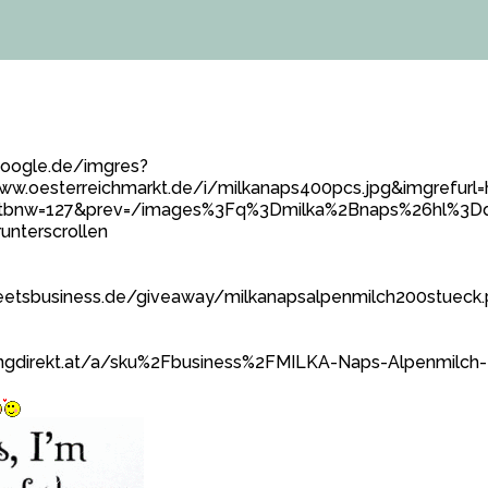
google.de/imgres?
/www.oesterreichmarkt.de/i/milkanaps400pcs.jpg&imgre
&tbnw=127&prev=/images%3Fq%3Dmilka%2Bnaps%26hl%
unterscrollen
eetsbusiness.de/giveaway/milkanapsalpenmilch200stueck
kingdirekt.at/a/sku%2Fbusiness%2FMILKA-Naps-Alpenmilc