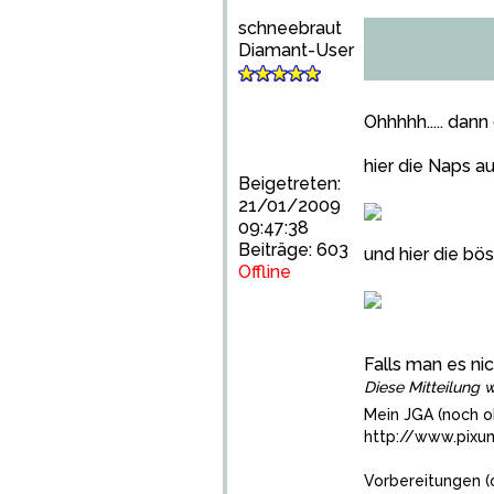
schneebraut
Diamant-User
Ohhhhh..... dan
hier die Naps a
Beigetreten:
21/01/2009
09:47:38
Beiträge: 603
und hier die b
Offline
Falls man es ni
Diese Mitteilung w
Mein JGA (noch o
http://www.pix
Vorbereitungen (