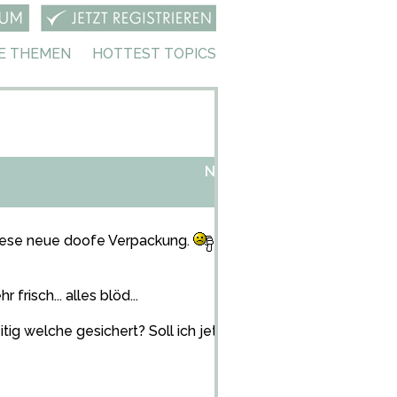
E THEMEN
HOTTEST TOPICS
NEUE NAPSVERPACKUNG
 diese neue doofe Verpackung.
Ob sich Kraft wohl wunder
isch... alles blöd...
eitig welche gesichert? Soll ich jetzt versuchen no name Na