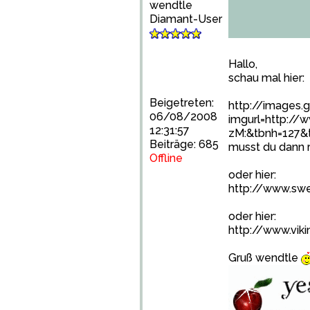
wendtle
Diamant-User
Hallo,
schau mal hier:
Beigetreten:
http://images.
06/08/2008
imgurl=http:/
12:31:57
zM:&tbnh=127
Beiträge: 685
musst du dann r
Offline
oder hier:
http://www.sw
oder hier:
http://www.vi
Gruß wendtle