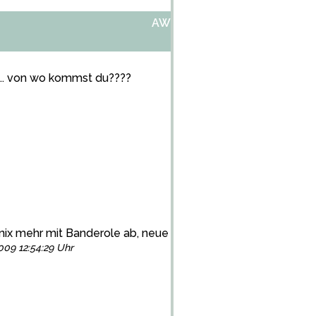
AW:NEUE NAPSVERPACKUNG
.... von wo kommst du????
: nix mehr mit Banderole ab, neue Banderole drum... sind jetz
009 12:54:29 Uhr