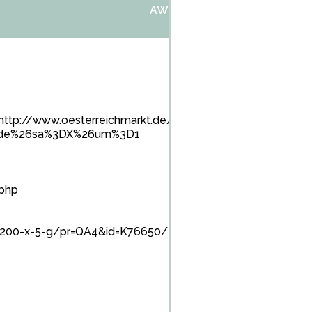
AW:NEUE NAPSVERPACKUNG
furl=http://www.oesterreichmarkt.de/2007/01/page/2/&
3Dde%26sa%3DX%26um%3D1
.php
h-200-x-5-g/pr=QA4&id=K76650/