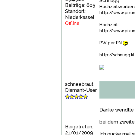
Schnugg
Beiträge: 605
Hochzeitsvorbere
Standort:
http://www.pix
Niederkassel
Offline
Hochzeit:
http://www.pix
PW per PN
http://schnugg.k
schneebraut
Diamant-User
Danke wendtle 
bei dem zweiten
Beigetreten:
21/01/2009
Ich gucke mal w