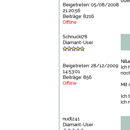
ode
Beigetreten: 05/08/2008
21:20:56
Beiträge: 8216
Offline
Schnucki78
Diamant-User
Nill
Beigetreten: 28/12/2009
Ich 
14:53:01
noch
Beiträge: 856
Offline
Mit 
Ich 
ich 
nudlz41
Diamant-User