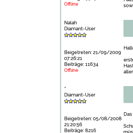
Offline
sowi
Nalah
Diamant-User
Hall
Beigetreten: 21/09/2009
07:26:21
erst
Beiträge: 11634
Hast
Offline
all
*
Diamant-User
Das 
Beigetreten: 05/08/2008
21:20:56
Schu
Beiträge: 8216
müss