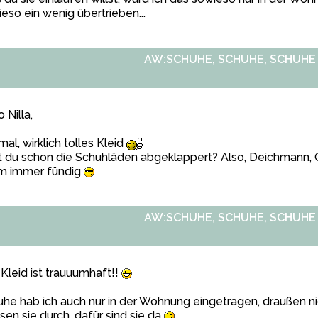
eso ein wenig übertrieben...
AW:SCHUHE, SCHUHE, SCHUHE
o Nilla,
mal, wirklich tolles Kleid
 du schon die Schuhläden abgeklappert? Also, Deichmann, Ga
em immer fündig
AW:SCHUHE, SCHUHE, SCHUHE
Kleid ist trauuumhaft!!
he hab ich auch nur in der Wohnung eingetragen, draußen n
en sie durch, dafür sind sie da