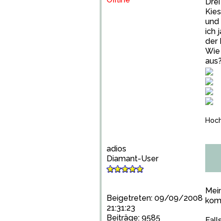
Drei
Kies
und 
ich 
der
Wie 
aus
Hoch
adios
Diamant-User
Mein
Beigetreten: 09/09/2008
komp
21:31:23
Beiträge: 9585
Fall