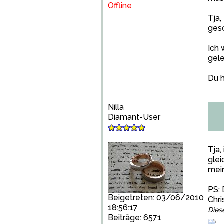
Offline
Tja,
ges
Ich 
gele
Du h
Nilla
Diamant-User
Tja,
glei
mein
PS: 
Beigetreten: 03/06/2010
Chri
18:56:17
Dies
Beiträge: 6571