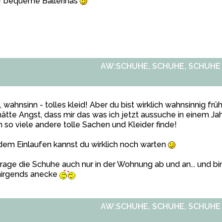
r bequeme Ballerinas
AW:SCHUHE, SCHUHE, SCHUHE
a, wahnsinn - tolles kleid! Aber du bist wirklich wahnsinnig frü
hätte Angst, dass mir das was ich jetzt aussuche in einem Jah
 so viele andere tolle Sachen und Kleider finde!
dem Einlaufen kannst du wirklich noch warten
trage die Schuhe auch nur in der Wohnung ab und an... und bi
nirgends anecke
AW:SCHUHE, SCHUHE, SCHUHE