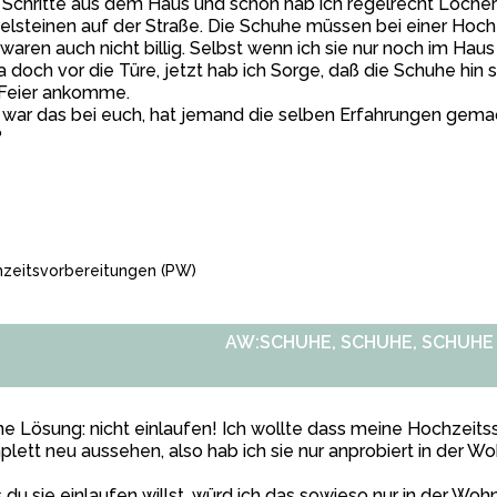
 Schritte aus dem Haus und schon hab ich regelrecht Löcher
elsteinen auf der Straße. Die Schuhe müssen bei einer Hoch
waren auch nicht billig. Selbst wenn ich sie nur noch im Hau
ja doch vor die Türe, jetzt hab ich Sorge, daß die Schuhe hin 
 Feier ankomme.
war das bei euch, hat jemand die selben Erfahrungen gema
?
zeitsvorbereitungen
(PW)
AW:SCHUHE, SCHUHE, SCHUHE
e Lösung: nicht einlaufen! Ich wollte dass meine Hochzei
lett neu aussehen, also hab ich sie nur anprobiert in der W
s du sie einlaufen willst, würd ich das sowieso nur in der Woh