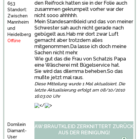
den Reifrock hatten sie in der Folie auch
653
zusammen gekrumpelt vorher war der
Standort:
nicht sooo ahhhhh.
Zwischen
Mein Standesamtkleid und das von meiner
Mannheim
Schwester sah auch nicht gerade nach
und
gebügelt aus.Hab mir dort zwar Luft
Heidelberg
gemacht aber trotzdem alles
Offline
mitgenommen.Da lasse ich doch meine
Sachen nicht mehr.
Wie gut das die Frau von Schatzis Papa
eine Wäscherei mit Bügelservice hat.
Sie wird das dilemma beheben.So das
mußte jetzt mal raus.
Diese Mitteilung wurde 1 Mal aktualisiert. Die
letzte Aktualisierung erfolgt am 08/10/2010
16:03:00 Uhr
</
>
Domilein
AW:BRAUTKLEID ZERKNITTERT ZURÜCK
Diamant-
AUS DER REINIGUNG!
User