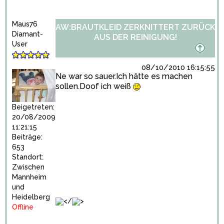
Maus76
AW:BRAUTKLEID ZERKNITTERT ZURÜCK
Diamant-
AUS DER REINIGUNG!
User
08/10/2010 16:15:55
Ne war so sauer.Ich hätte es machen
sollen.Doof ich weiß
Beigetreten:
20/08/2009
11:21:15
Beiträge:
653
Standort:
Zwischen
Mannheim
und
Heidelberg
</
>
Offline