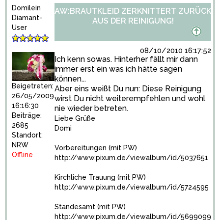
Domilein
AW:BRAUTKLEID ZERKNITTERT ZURÜCK
Diamant-
AUS DER REINIGUNG!
User
08/10/2010 16:17:52
Ich kenn sowas. Hinterher fällt mir dann
immer erst ein was ich hätte sagen
können...
Beigetreten:
Aber eins weißt Du nun: Diese Reinigung
26/05/2009
wirst Du nicht weiterempfehlen und wohl
16:16:30
nie wieder betreten.
Beiträge:
Liebe Grüße
2685
Domi
Standort:
NRW
Vorbereitungen (mit PW)
Offline
http://www.pixum.de/viewalbum/id/5037651
Kirchliche Trauung (mit PW)
http://www.pixum.de/viewalbum/id/5724595
Standesamt (mit PW)
http://www.pixum.de/viewalbum/id/5699099