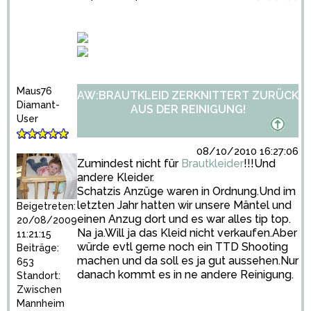
Maus76
AW:BRAUTKLEID ZERKNITTERT ZURÜCK
Diamant-
AUS DER REINIGUNG!
User
08/10/2010 16:27:06
Zumindest nicht für
Brautkleider
!!!Und
andere Kleider.
Schatzis Anzüge waren in Ordnung.Und im
letzten Jahr hatten wir unsere Mäntel und
Beigetreten:
einen Anzug dort und es war alles tip top.
20/08/2009
Na ja.Will ja das Kleid nicht verkaufen.Aber
11:21:15
würde evtl gerne noch ein TTD Shooting
Beiträge:
machen und da soll es ja gut aussehen.Nur
653
danach kommt es in ne andere Reinigung.
Standort:
Zwischen
Mannheim