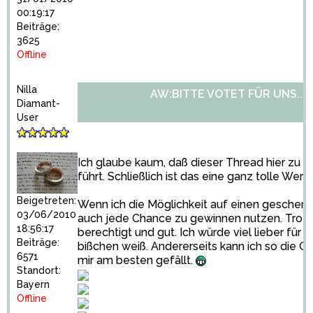
00:19:17
Beiträge:
3625
Offline
Nilla
AW:BITTE VOTET FÜR UNS...
Diamant-
User
Ich glaube kaum, daß dieser Thread hier z
führt. Schließlich ist das eine ganz tolle Werbu
Beigetreten:
Wenn ich die Möglichkeit auf einen geschenk
03/06/2010
auch jede Chance zu gewinnen nutzen. Trot
18:56:17
berechtigt und gut. Ich würde viel lieber fü
Beiträge:
bißchen weiß. Andererseits kann ich so die G
6571
mir am besten gefällt.
Standort:
Bayern
Offline