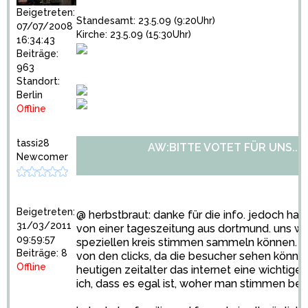
Beigetreten:
Standesamt: 23.5.09 (9:20Uhr)
07/07/2008
Kirche: 23.5.09 (15:30Uhr)
16:34:43
Beiträge:
963
Standort:
Berlin
Offline
tassi28
AW:BITTE VOTET FÜR UNS...
Newcomer
Beigetreten:
@ herbstbraut: danke für die info. jedoch ha
31/03/2011
von einer tageszeitung aus dortmund. uns wur
09:59:57
speziellen kreis stimmen sammeln können. die
Beiträge: 8
von den clicks, da die besucher sehen können
Offline
heutigen zeitalter das internet eine wichtig
ich, dass es egal ist, woher man stimmen b