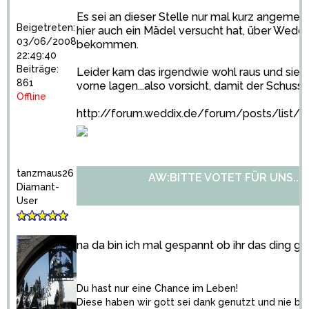
Es sei an dieser Stelle nur mal kurz angemer
Beigetreten:
hier auch ein Mädel versucht hat, über Weddi
03/06/2008
bekommen.
22:49:40
Beiträge:
Leider kam das irgendwie wohl raus und sie wu
861
vorne lagen...also vorsicht, damit der Schuss 
Offline
http://forum.weddix.de/forum/posts/list/
tanzmaus26
AW:BITTE VOTET FÜR UNS...
Diamant-
User
na da bin ich mal gespannt ob ihr das ding ge
Du hast nur eine Chance im Leben!
Diese haben wir gott sei dank genutzt und nie be