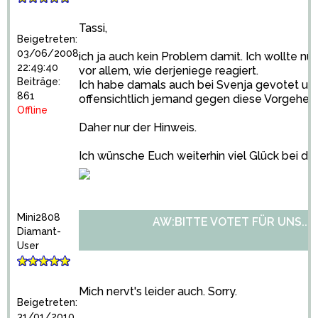
Tassi,
Beigetreten:
03/06/2008
ich ja auch kein Problem damit. Ich wollte nu
22:49:40
vor allem, wie derjeniege reagiert.
Beiträge:
Ich habe damals auch bei Svenja gevotet und
861
offensichtlich jemand gegen diese Vorgehen
Offline
Daher nur der Hinweis.
Ich wünsche Euch weiterhin viel Glück bei der
Mini2808
AW:BITTE VOTET FÜR UNS...
Diamant-
User
Mich nervt's leider auch. Sorry.
Beigetreten:
31/01/2010