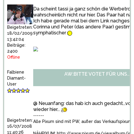
Da scheint tassi ja ganz schön die Werbetrom
wahrscheinlich nicht nur hier. Das Paar hat n
Ich habe gerade mal bei dem Link nachgescha
Corinna und Peter (das andere Paar) gestimm
Beigetreten:
symphatischer
18/02/2009
13:42:04
Beiträge:
2400
Offline
Falbiene
AW:BITTE VOTET FÜR UNS...
Diamant-
User
@ Neuanfang: das hab ich auch gedacht...vo
wieder hier...
------
Beigetreten:
Alle Pixum sind mit PW, außer das Verkaufspixum
16/07/2008
11:40:26
NÄHPIXUM:
http://www.pixum.de/viewalbum/id