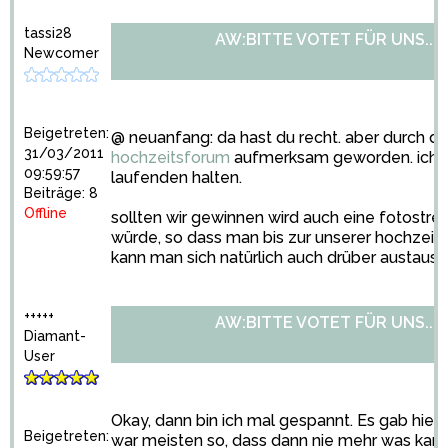
tassi28
AW:BITTE VOTET FÜR UNS...
Newcomer
Beigetreten:
@ neuanfang: da hast du recht. aber durch d
31/03/2011
hochzeitsforum
aufmerksam geworden. ich w
09:59:57
laufenden halten.
Beiträge: 8
Offline
sollten wir gewinnen wird auch eine fotostreck
würde, so dass man bis zur unserer hochzeit a
kann man sich natürlich auch drüber austausc
+++++
AW:BITTE VOTET FÜR UNS...
Diamant-
User
Okay, dann bin ich mal gespannt. Es gab hie
Beigetreten:
war meisten so, dass dann nie mehr was kam