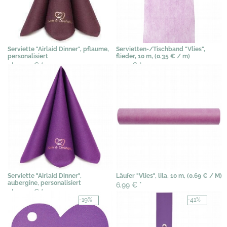
Serviette "Airlaid Dinner", pflaume,
Servietten-/Tischband "Vlies",
personalisiert
flieder, 10 m, (0.35 € / m)
ab 0,72 €
*
3,54 €
*
Serviette "Airlaid Dinner",
Läufer "Vlies", lila, 10 m, (0.69 € / M)
aubergine, personalisiert
6,99 €
*
ab 0,72 €
*
-19%
-41%