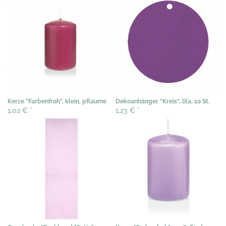
Kerze "Farbenfroh", klein, pflaume
Dekoanhänger "Kreis", lila, 10 St.
1,02 €
*
1,23 €
*