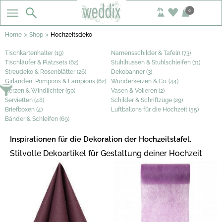
0
>
>
Home
Shop
Hochzeitsdeko
Tischkartenhalter (19)
Namensschilder & Tafeln (73)
Tischläufer & Platzsets (62)
Stuhlhussen & Stuhlschleifen (11)
Streudeko & Rosenblätter (26)
Dekobanner (3)
Girlanden, Pompons & Lampions (62)
Wunderkerzen & Co. (44)
Kerzen & Windlichter (50)
Vasen & Volieren (2)
Servietten (48)
Schilder & Schriftzüge (29)
Briefboxen (4)
Luftballons für die Hochzeit (55)
Bänder & Schleifen (69)
Inspirationen für die Dekoration der Hochzeitstafel.
Stilvolle Dekoartikel für Gestaltung deiner Hochzeit