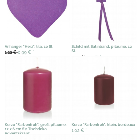
Anhänger "Herz", lila, 10 St.
Schild mit Satinband, pflaume, 12
St.
1,22 €
0,99 €
*
2,04 €
1,20 €
*
Kerze "Farbenfroh", groß, pflaume,
Kerze "Farbenfroh", klein, bordeaux
12 x 6 cm für Tischdeko,
1,02 €
*
Adventskranz
3,79 €
*