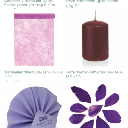
Geschenk-/Tischband "Satin",
Kerze "Farbenfroh", groß, flieder
flieder, 70mm, 5m, (1,19 € / m)
3,65 €
*
5,95 €
*
Tischläufer "Vlies", lila, 25m, (0.68 €
Kerze "Farbenfroh",groß, bordeaux,
/ m)
12 x 6 cm
16,99 €
*
3,79 €
*