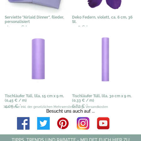
Serviette "Airlaid Dinner", flieder,
Deko Federn, violett, ca. 6 cm, 36
personalisiert
St.
ab 0,72 €
*
2,56 €
*
Tischläufer Tüll, lila, 15 cm x 9 m,
Tischläufer Tüll, lila, 30 cm x 9 m,
(0,45 € / m)
(0,33 € / m)
4,05 €
*
6,82 €
*
*Alle Preise inkl. der gesetzlichen Mehrwersteuer, zzgl. Versandkosten
Besucht uns auch auf ...
TIPPS, TRENDS UND RABATTE - MELDET EUCH HIER ZU