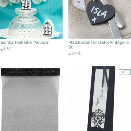
Tischkartenhalter "Voliere"
Platzkarten Herztafel Vintage, 6
St.
1,98 €
*
4,09 €
*
-34%