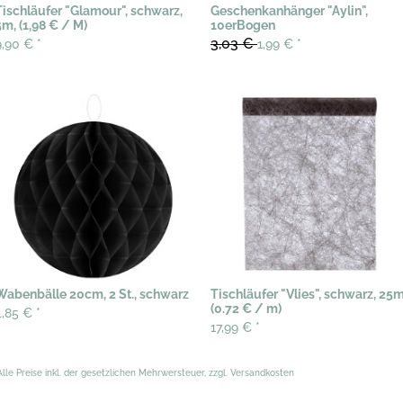
Tischläufer "Glamour", schwarz,
Geschenkanhänger "Aylin",
5m, (1,98 € / M)
10erBogen
3,03 €
9,90 €
*
1,99 €
*
Wabenbälle 20cm, 2 St., schwarz
Tischläufer "Vlies", schwarz, 25m
(0.72 € / m)
4,85 €
*
17,99 €
*
Alle Preise inkl. der gesetzlichen Mehrwersteuer, zzgl. Versandkosten