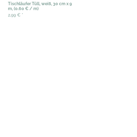
Tischläufer Tüll, weiß, 30 cm x 9
m, (0.60 € / m)
2,99 €
*