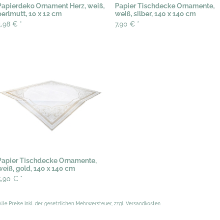
Papierdeko Ornament Herz, weiß,
Papier Tischdecke Ornamente,
perlmutt, 10 x 12 cm
weiß, silber, 140 x 140 cm
4,98 €
*
7,90 €
*
Papier Tischdecke Ornamente,
weiß, gold, 140 x 140 cm
5,90 €
*
Alle Preise inkl. der gesetzlichen Mehrwersteuer, zzgl. Versandkosten