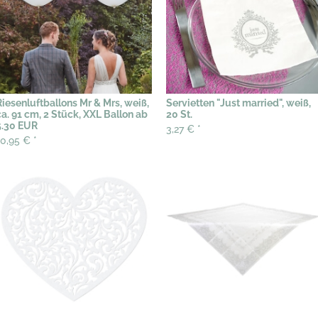
Riesenluftballons Mr & Mrs, weiß,
Servietten "Just married", weiß,
ca. 91 cm, 2 Stück, XXL Ballon ab
20 St.
5.30 EUR
3,27 €
*
10,95 €
*