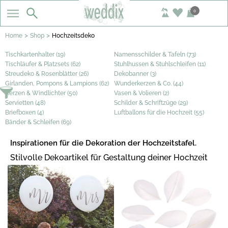
0
>
>
Home
Shop
Hochzeitsdeko
Tischkartenhalter (19)
Namensschilder & Tafeln (73)
Tischläufer & Platzsets (62)
Stuhlhussen & Stuhlschleifen (11)
Streudeko & Rosenblätter (26)
Dekobanner (3)
Girlanden, Pompons & Lampions (62)
Wunderkerzen & Co. (44)
Kerzen & Windlichter (50)
Vasen & Volieren (2)
Servietten (48)
Schilder & Schriftzüge (29)
Briefboxen (4)
Luftballons für die Hochzeit (55)
Bänder & Schleifen (69)
Inspirationen für die Dekoration der Hochzeitstafel.
Stilvolle Dekoartikel für Gestaltung deiner Hochzeit