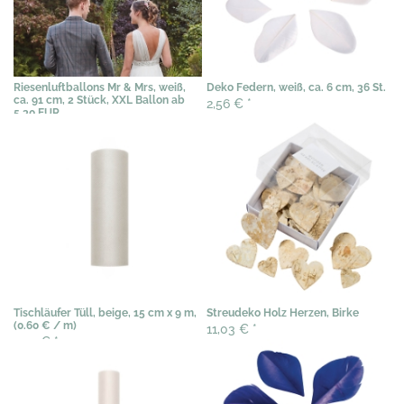
Riesenluftballons Mr & Mrs, weiß,
Deko Federn, weiß, ca. 6 cm, 36 St.
ca. 91 cm, 2 Stück, XXL Ballon ab
2,56 €
*
5.30 EUR
10,95 €
*
Tischläufer Tüll, beige, 15 cm x 9 m,
Streudeko Holz Herzen, Birke
(0.60 € / m)
11,03 €
*
2,99 €
*