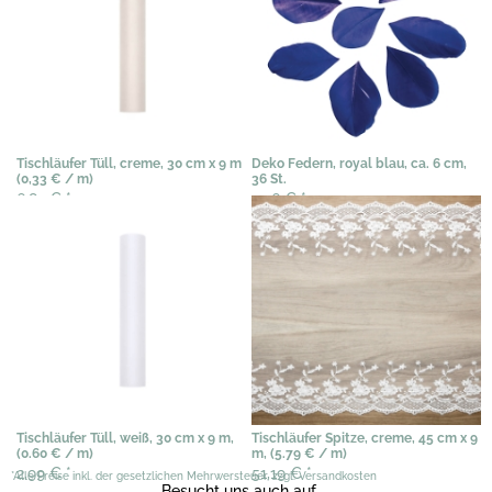
Tischläufer Tüll, creme, 30 cm x 9 m
Deko Federn, royal blau, ca. 6 cm,
(0,33 € / m)
36 St.
6,82 €
*
2,56 €
*
Tischläufer Tüll, weiß, 30 cm x 9 m,
Tischläufer Spitze, creme, 45 cm x 9
(0.60 € / m)
m, (5.79 € / m)
2,99 €
*
51,19 €
*
*Alle Preise inkl. der gesetzlichen Mehrwersteuer, zzgl. Versandkosten
Besucht uns auch auf ...