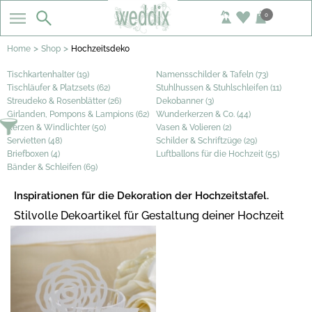
0
>
>
Home
Shop
Hochzeitsdeko
Tischkartenhalter (19)
Namensschilder & Tafeln (73)
Tischläufer & Platzsets (62)
Stuhlhussen & Stuhlschleifen (11)
Streudeko & Rosenblätter (26)
Dekobanner (3)
Girlanden, Pompons & Lampions (62)
Wunderkerzen & Co. (44)
Kerzen & Windlichter (50)
Vasen & Volieren (2)
Servietten (48)
Schilder & Schriftzüge (29)
Briefboxen (4)
Luftballons für die Hochzeit (55)
Bänder & Schleifen (69)
Inspirationen für die Dekoration der Hochzeitstafel.
Stilvolle Dekoartikel für Gestaltung deiner Hochzeit