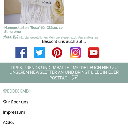
Namenskarten "Rose" für Gläser, 10
St., creme
6,14 €
*
*Alle Preise inkl. der gesetzlichen Mehrwersteuer, zzgl. Versandkosten
Besucht uns auch auf ...
TIPPS, TRENDS UND RABATTE - MELDET EUCH HIER ZU
UNSEREM NEWSLETTER AN UND BRINGT LIEBE IN EUER
POSTFACH
WEDDIX GMBH
Wir über uns
Impressum
AGBs