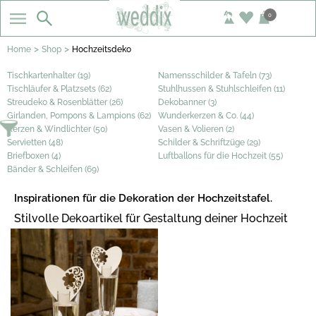
0
>
>
Home
Shop
Hochzeitsdeko
Tischkartenhalter (19)
Namensschilder & Tafeln (73)
Tischläufer & Platzsets (62)
Stuhlhussen & Stuhlschleifen (11)
Streudeko & Rosenblätter (26)
Dekobanner (3)
Girlanden, Pompons & Lampions (62)
Wunderkerzen & Co. (44)
Kerzen & Windlichter (50)
Vasen & Volieren (2)
Servietten (48)
Schilder & Schriftzüge (29)
Briefboxen (4)
Luftballons für die Hochzeit (55)
Bänder & Schleifen (69)
Inspirationen für die Dekoration der Hochzeitstafel.
Stilvolle Dekoartikel für Gestaltung deiner Hochzeit