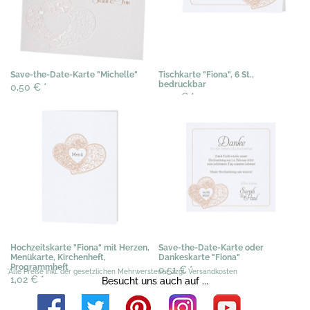
Save-the-Date-Karte "Michelle"
Tischkarte "Fiona", 6 St.,
bedruckbar
0,50 €
*
3,03 €
*
Hochzeitskarte "Fiona" mit Herzen,
Save-the-Date-Karte oder
Menükarte, Kirchenheft,
Dankeskarte "Fiona"
Programmheft
0,51 €
*
*Alle Preise inkl. der gesetzlichen Mehrwersteuer, zzgl. Versandkosten
1,02 €
*
Besucht uns auch auf ...