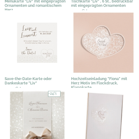
Menükarte "Liv" mit eingeprägten
Tischkarte "Liv" , 6 St., bedruckbar
Ornamenten und romantischem
mit eingeprägten Ornamenten
Herz
0,50 €
*
1,19 €
*
Save-the-Date-Karte oder
Hochzeitseinladung "Fiona" mit
Dankeskarte "Liv"
Herz Motiv im Flockdruck,
Klappkarte
0,50 €
*
2,35 €
*
-24%