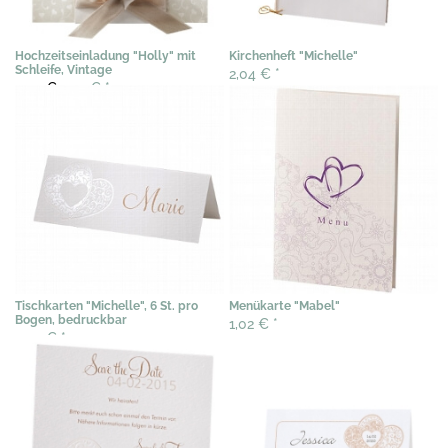
Hochzeitseinladung "Holly" mit
Kirchenheft "Michelle"
Schleife, Vintage
2,04 €
*
3,02 €
2,29 €
*
Tischkarten "Michelle", 6 St. pro
Menükarte "Mabel"
Bogen, bedruckbar
1,02 €
*
3,07 €
*