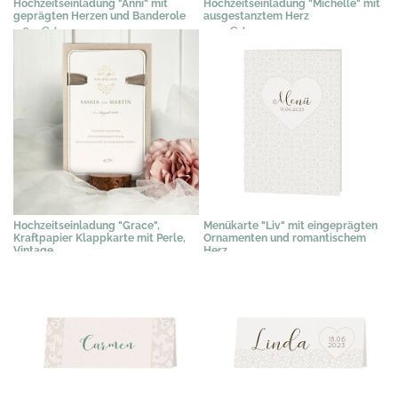
Hochzeitseinladung "Anni" mit
Hochzeitseinladung "Michelle" mit
geprägten Herzen und Banderole
ausgestanztem Herz
2,89 €
*
2,15 €
*
Hochzeitseinladung "Grace",
Menükarte "Liv" mit eingeprägten
Kraftpapier Klappkarte mit Perle,
Ornamenten und romantischem
Vintage
Herz
2,95 €
*
1,19 €
*