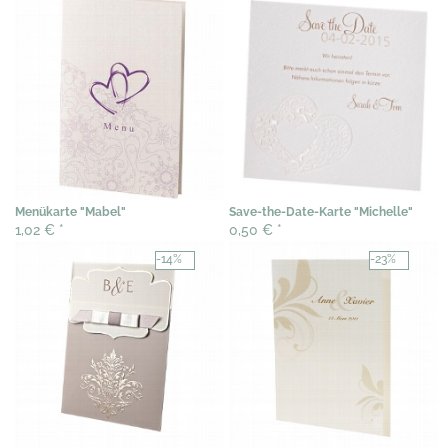
Menükarte "Mabel"
Save-the-Date-Karte "Michelle"
1,02 €
*
0,50 €
*
-14%
-23%