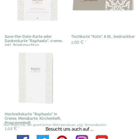
Save-the-Date-Karte oder
Tischkarte "Kate", 6 St., bedruckbar
Dankeskarte "Raphaela", creme,
2,66 €
*
inkl. Briefumschlag
0,67 €
*
Hochzeitskarte "Raphaela" in
Creme, Menükarte, Kirchenheft,
Programmheft
*Alle Preise inkl. der gesetzlichen Mehrwersteuer, zzgl. Versandkosten
1,02 €
*
Besucht uns auch auf ...