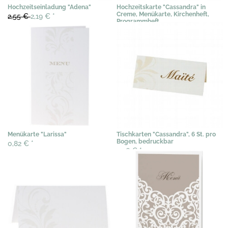
Hochzeitseinladung "Adena"
Hochzeitskarte "Cassandra" in
Creme, Menükarte, Kirchenheft,
2,55 €
2,19 €
*
Programmheft
0,97 €
0,75 €
*
Menükarte "Larissa"
Tischkarten "Cassandra", 6 St. pro
Bogen, bedruckbar
0,82 €
*
2,56 €
*