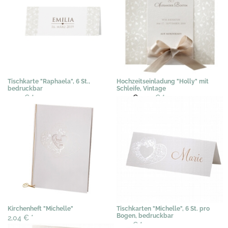
Tischkarte "Raphaela", 6 St.,
Hochzeitseinladung "Holly" mit
bedruckbar
Schleife, Vintage
3,03 €
*
3,02 €
2,29 €
*
Kirchenheft "Michelle"
Tischkarten "Michelle", 6 St. pro
Bogen, bedruckbar
2,04 €
*
3,07 €
*