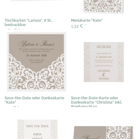
Tischkarten "Larissa", 6 St.,
Menükarte "Kate"
bedruckbar
1,32 €
*
2,82 €
*
Save-the-Date oder Dankeskarte
Save-the-Date-Karte oder
"Kate"
Dankeskarte "Christina" inkl.
Briefumschlag
1,12 €
*
0,61 €
*