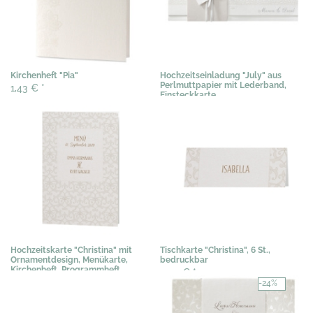
Kirchenheft "Pia"
Hochzeitseinladung "July" aus
Perlmuttpapier mit Lederband,
1,43 €
*
Einsteckkarte
3,07 €
*
Hochzeitskarte "Christina" mit
Tischkarte "Christina", 6 St.,
Ornamentdesign, Menükarte,
bedruckbar
Kirchenheft, Programmheft
3,03 €
*
1,02 €
*
-24%