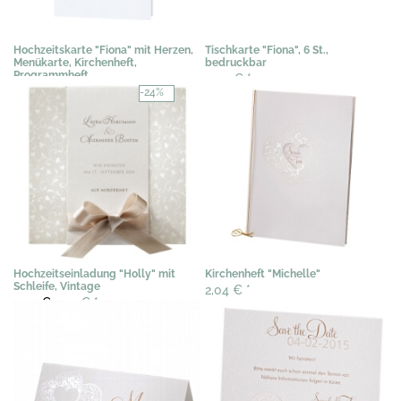
Hochzeitskarte "Fiona" mit Herzen,
Tischkarte "Fiona", 6 St.,
Menükarte, Kirchenheft,
bedruckbar
Programmheft
3,03 €
*
1,02 €
*
-24%
Hochzeitseinladung "Holly" mit
Kirchenheft "Michelle"
Schleife, Vintage
2,04 €
*
3,02 €
2,29 €
*