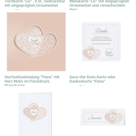
Tischkarte "Liv" , 6 St., bedruckbar
Menükarte "Liv" mit eingeprägten
mit eingeprägten Ornamenten
Ornamenten und romantischem
Herz
0,50 €
*
1,19 €
*
Hochzeitseinladung "Fiona" mit
Save-the-Date-Karte oder
Herz Motiv im Flockdruck,
Dankeskarte "Fiona"
Klappkarte
0,51 €
*
2,35 €
*