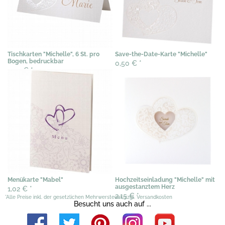
Tischkarten "Michelle", 6 St. pro
Save-the-Date-Karte "Michelle"
Bogen, bedruckbar
0,50 €
*
3,07 €
*
Menükarte "Mabel"
Hochzeitseinladung "Michelle" mit
ausgestanztem Herz
1,02 €
*
2,15 €
*
*Alle Preise inkl. der gesetzlichen Mehrwersteuer, zzgl. Versandkosten
Besucht uns auch auf ...