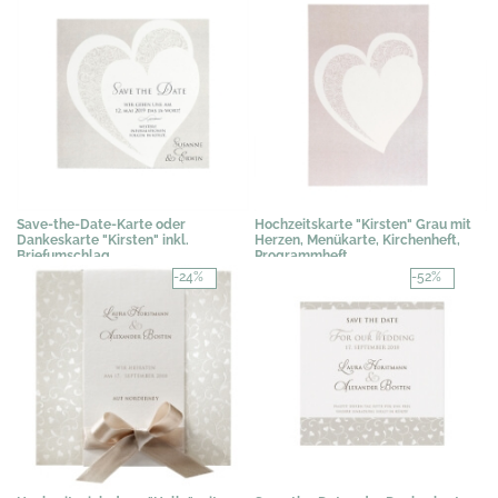
Save-the-Date-Karte oder
Hochzeitskarte "Kirsten" Grau mit
Dankeskarte "Kirsten" inkl.
Herzen, Menükarte, Kirchenheft,
Briefumschlag
Programmheft
0,67 €
*
1,19 €
*
-24%
-52%