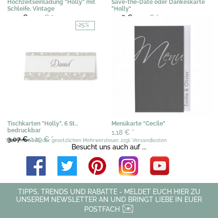
Hochzeitseinladung "Holly" mit
Save-the-Date oder Dankeskarte
Schleife, Vintage
"Holly"
3,02 €
2,29 €
*
0,46 €
0,22 €
*
-25%
Tischkarten "Holly", 6 St.,
Menükarte "Cecile"
bedruckbar
1,18 €
*
3,07 €
2,29 €
*
*Alle Preise inkl. der gesetzlichen Mehrwersteuer, zzgl. Versandkosten
Besucht uns auch auf ...
TIPPS, TRENDS UND RABATTE - MELDET EUCH HIER ZU
UNSEREM NEWSLETTER AN UND BRINGT LIEBE IN EUER
POSTFACH