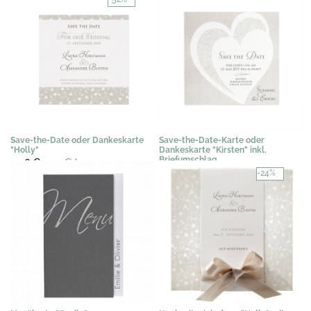
Save-the-Date oder Dankeskarte
Save-the-Date-Karte oder
"Holly"
Dankeskarte "Kirsten" inkl.
Briefumschlag
0,46 €
0,22 €
*
0,67 €
*
-24%