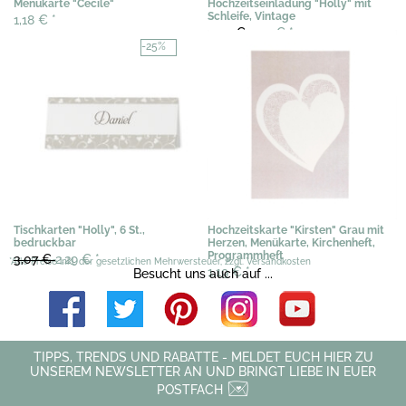
Menükarte "Cecile"
Hochzeitseinladung "Holly" mit
Schleife, Vintage
1,18 €
*
3,02 €
2,29 €
*
-25%
Tischkarten "Holly", 6 St.,
Hochzeitskarte "Kirsten" Grau mit
bedruckbar
Herzen, Menükarte, Kirchenheft,
Programmheft
3,07 €
2,29 €
*
*Alle Preise inkl. der gesetzlichen Mehrwersteuer, zzgl. Versandkosten
1,19 €
*
Besucht uns auch auf ...
TIPPS, TRENDS UND RABATTE - MELDET EUCH HIER ZU
UNSEREM NEWSLETTER AN UND BRINGT LIEBE IN EUER
POSTFACH