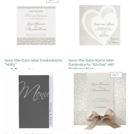
Save-the-Date oder Dankeskarte
Save-the-Date-Karte oder
"Holly"
Dankeskarte "Kirsten" inkl.
Briefumschlag
0,46 €
0,22 €
*
0,67 €
*
-24%