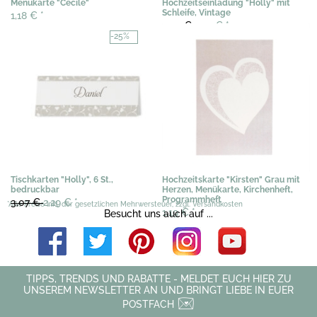
Menükarte "Cecile"
Hochzeitseinladung "Holly" mit
Schleife, Vintage
1,18 €
*
3,02 €
2,29 €
*
-25%
Tischkarten "Holly", 6 St.,
Hochzeitskarte "Kirsten" Grau mit
bedruckbar
Herzen, Menükarte, Kirchenheft,
Programmheft
3,07 €
2,29 €
*
*Alle Preise inkl. der gesetzlichen Mehrwersteuer, zzgl. Versandkosten
1,19 €
*
Besucht uns auch auf ...
TIPPS, TRENDS UND RABATTE - MELDET EUCH HIER ZU
UNSEREM NEWSLETTER AN UND BRINGT LIEBE IN EUER
POSTFACH