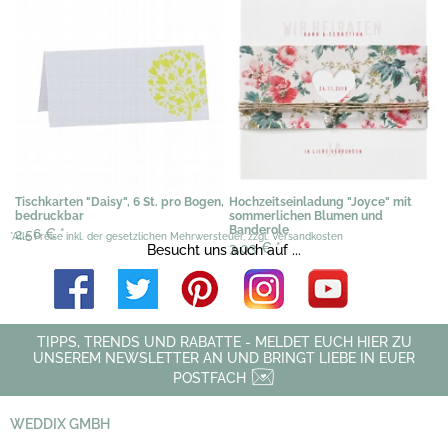
Tischkarten "Daisy", 6 St. pro Bogen,
Hochzeitseinladung "Joyce" mit
bedruckbar
sommerlichen Blumen und
Banderole
2,56 €
*
*Alle Preise inkl. der gesetzlichen Mehrwersteuer, zzgl. Versandkosten
3,03 €
*
Besucht uns auch auf ...
TIPPS, TRENDS UND RABATTE - MELDET EUCH HIER ZU
UNSEREM NEWSLETTER AN UND BRINGT LIEBE IN EUER
POSTFACH
WEDDIX GMBH