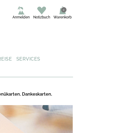
0
Anmelden
Notizbuch
Warenkorb
REISE
SERVICES
enükarten, Dankeskarten,