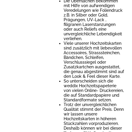
Die Oberflächen bekommen
mit Hilfe von aufwendigen
Veredelungen wie Foliendruck
z.B. in Silber oder Gold,
Prägungen, UV-Lack ,
filigranen Laserstanzungen
oder auch Reliefs eine
unvergleichliche Lebendigkeit
verliehen.
Viele unserer Hochzeitskarten
sind zusätzlich mit liebevollen
Accessoires, Strasssteinchen,
Bändchen, Schleifen,
Verschlusssiegel oder
Zusatzkartchen ausgestattet,
die genau abgestimmt sind auf
den Look & Feel dieser Karte.
So unterscheiden sich die
weddix Hochzeitspapeterie
von vielen Online- Druckereien,
die auf Standardpapiere und
Standardformate setzen.
Trotz der unvergleichlichen
Qualität stimmt der Preis. Denn
wir lassen unsere
Hochzeitskarten in höheren
Stückzahlen vorproduzieren.
Deshalb können wir bei dieser