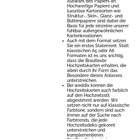
Auswahl des Papiers an.
Hochwertige Papiere und
luxuriöse Kartonsorten wie
Struktur-, Skin-, Glanz- und
Büttenpapiere sind dabei die
Basis für jede einzelne unserer
fühlbar außergewöhnlichen
Kartenkreationen.
Auch mit dem Format setzen
Sie ein erstes Statement. Statt
klassischen A5 oder A6
Formaten ist es uns wichtig,
dass die Brautleute
Hochzeitskarten erhalten, die
allein durch ihr Form das
Besondere dieses Anlasses
unterstreichen.
Bei weddix können die
Hochzeitskarten auch farblich
auf den Hochzeitsstil
abgestimmt werden. Wir
setzen nicht nur auf klassische
Farbtone, sondern sind auch
immer auf der Suche nach
Farbtrends, die jede
Hochzeitsdeko gekonnt
unterstreichen und
komplementieren.