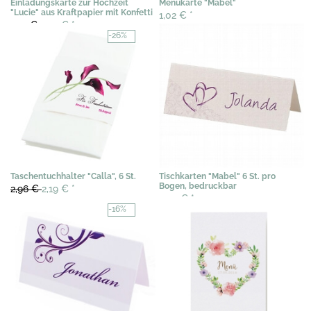
Einladungskarte zur Hochzeit
Menükarte "Mabel"
"Lucie" aus Kraftpapier mit Konfetti
1,02 €
*
2,91 €
2,39 €
*
-26%
Taschentuchhalter "Calla", 6 St.
Tischkarten "Mabel" 6 St. pro
Bogen, bedruckbar
2,96 €
2,19 €
*
3,07 €
*
-16%