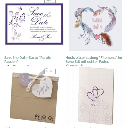
Save the Date-Karte "Purple
Hochzeitseinladung "Filomena" im
Passion"
Boho Stil mit echter Feder,
Klappkarte
1,63 €
0,99 €
*
2,35 €
*
-18%