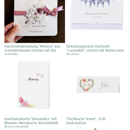
Hochzeitseinladung "Monica" aus
Einladungskarte Hochzeit
cremefarbenem Karton mit lila
"Lavender", violett mit Watercolor
Schleife
Ranken
3,19 €
*
1,73 €
*
Hochzeitskarte "Alexandra" mit
Tischkarte "Irene" , 6 St.,
Blumen, Menükarte, Kirchenheft,
bedruckbar
Programmheft
3,03 €
*