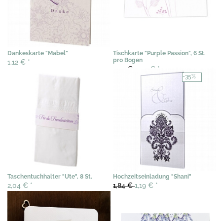
Dankeskarte "Mabel"
Tischkarte "Purple Passion", 6 St.
pro Bogen
1,12 €
*
4,72 €
3,95 €
*
-35%
Taschentuchhalter "Ute", 8 St.
Hochzeitseinladung "Shani"
2,04 €
*
1,84 €
1,19 €
*