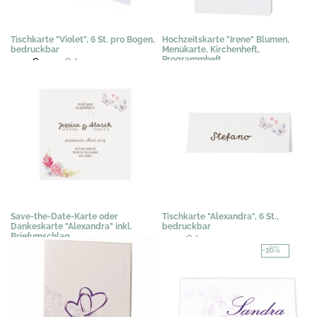
Tischkarte "Violet", 6 St. pro Bogen,
Hochzeitskarte "Irene" Blumen,
bedruckbar
Menükarte, Kirchenheft,
Programmheft
4,72 €
3,95 €
*
1,28 €
*
Save-the-Date-Karte oder
Tischkarte "Alexandra", 6 St.,
Dankeskarte "Alexandra" inkl.
bedruckbar
Briefumschlag
3,03 €
*
0,50 €
*
-16%