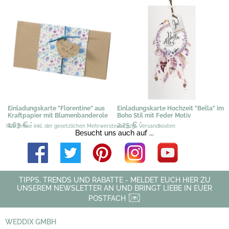
1,02 €
*
Einladungskarte "Florentine" aus
Einladungskarte Hochzeit "Bella" im
Kraftpapier mit Blumenbanderole
Boho Stil mit Feder Motiv
1,63 €
*
2,25 €
*
*Alle Preise inkl. der gesetzlichen Mehrwersteuer, zzgl. Versandkosten
Besucht uns auch auf ...
TIPPS, TRENDS UND RABATTE - MELDET EUCH HIER ZU
UNSEREM NEWSLETTER AN UND BRINGT LIEBE IN EUER
POSTFACH
WEDDIX GMBH