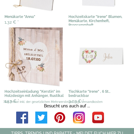
Menükarte "Anna"
Hochzeitskarte "Irene" Blumen,
Menükarte, Kirchenheft,
1,32 €
*
Programmheft
1,28 €
*
Hochzeitseinladung "Kerstin" im
Tischkarte "Irene" , 6 St.,
Holzdesign mit Anhänger, Rustikal
bedruckbar
1,53 €
*
3,03 €
*
*Alle Preise inkl. der gesetzlichen Mehrwersteuer, zzgl. Versandkosten
Besucht uns auch auf ...
TIPPS, TRENDS UND RABATTE - MELDET EUCH HIER ZU