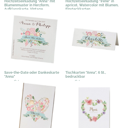
Hochzeitseinladung "Anna" mit
Hochzeitseinladung "Irene" in
Blumenmuster in Herzform,
apricot, Watercolor mit Blumen,
Aufklappkarte, Vintage
Einsteckkarten
2,04 €
*
3,03 €
*
Save-the-Date oder Dankeskarte
Tischkarten "Anna", 6 St.,
"Anna"
bedruckbar
0,44 €
*
3,07 €
*