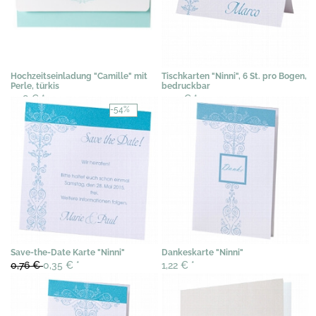
Hochzeitseinladung "Camille" mit
Tischkarten "Ninni", 6 St. pro Bogen,
Perle, türkis
bedruckbar
3,18 €
*
3,07 €
*
-54%
Save-the-Date Karte "Ninni"
Dankeskarte "Ninni"
0,76 €
0,35 €
*
1,22 €
*