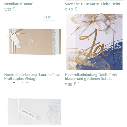
Menükarte "Anna"
Save-the-Date Karte "Liebe", mint
1,32 €
*
0,30 €
*
-22%
Hochzeitseinladung "Laureen" aus
Hochzeitseinladung "Joelle" mit
Kraftpapier, Vintage
blauen und goldenen Details
2,92 €
2,28 €
*
2,99 €
*