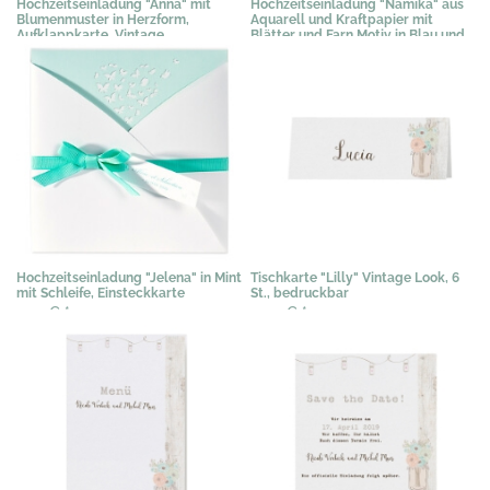
Hochzeitseinladung "Anna" mit
Hochzeitseinladung "Namika" aus
Blumenmuster in Herzform,
Aquarell und Kraftpapier mit
Aufklappkarte, Vintage
Blätter und Farn Motiv in Blau und
Grün
2,04 €
*
2,09 €
*
Hochzeitseinladung "Jelena" in Mint
Tischkarte "Lilly" Vintage Look, 6
mit Schleife, Einsteckkarte
St., bedruckbar
2,25 €
*
3,03 €
*