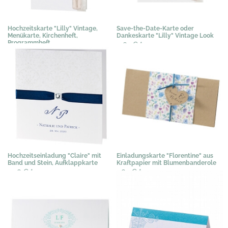
Hochzeitskarte "Lilly" Vintage,
Save-the-Date-Karte oder
Menükarte, Kirchenheft,
Dankeskarte "Lilly" Vintage Look
Programmheft
0,67 €
*
1,02 €
*
Hochzeitseinladung "Claire" mit
Einladungskarte "Florentine" aus
Band und Stein, Aufklappkarte
Kraftpapier mit Blumenbanderole
2,36 €
*
1,63 €
*