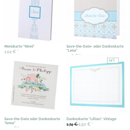
Menükarte "Ninni"
Save-the-Date- oder Dankeskarte
"Lena"
1,02 €
*
1,48 €
*
-14%
Save-the-Date oder Dankeskarte
Dankeskarte "Lillian", Vintage
"Anna"
1,74 €
1,50 €
*
0,44 €
*