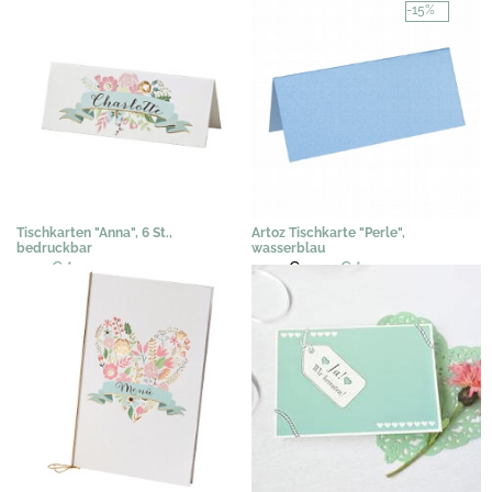
-15%
Tischkarten "Anna", 6 St.,
Artoz Tischkarte "Perle",
bedruckbar
wasserblau
3,07 €
*
0,40 €
0,34 €
*