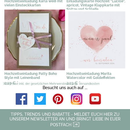
Hochzeitseinladung Karla weiß mit
Einladungskarte Hochzeit "Lucille",
vielen Einsteckkarten
apricot, Vintage Klappkarte mit
Spitze und Schleife
2,19 €
*
3,48 €
*
Hochzeitseinladung Patty Boho
Hochzeitseinladung Marita
Style mit Leinenband
Watercolor mit Goldeffekten
2,19 €
*
2,19 €
*
*Alle Preise inkl. der gesetzlichen Mehrwersteuer, zzgl. Versandkosten
Besucht uns auch auf ...
TIPPS, TRENDS UND RABATTE - MELDET EUCH HIER ZU
UNSEREM NEWSLETTER AN UND BRINGT LIEBE IN EUER
POSTFACH