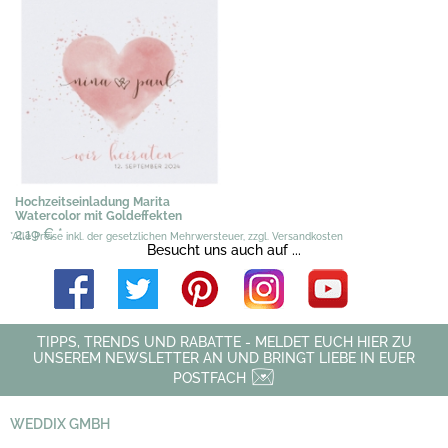
Hochzeitseinladung Marita
Watercolor mit Goldeffekten
2,19 €
*
*Alle Preise inkl. der gesetzlichen Mehrwersteuer, zzgl. Versandkosten
Besucht uns auch auf ...
TIPPS, TRENDS UND RABATTE - MELDET EUCH HIER ZU
UNSEREM NEWSLETTER AN UND BRINGT LIEBE IN EUER
POSTFACH
WEDDIX GMBH