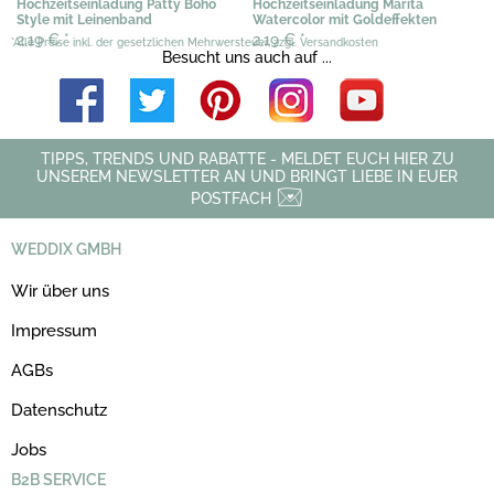
Hochzeitseinladung Patty Boho
Hochzeitseinladung Marita
Style mit Leinenband
Watercolor mit Goldeffekten
2,19 €
*
2,19 €
*
*Alle Preise inkl. der gesetzlichen Mehrwersteuer, zzgl. Versandkosten
Besucht uns auch auf ...
TIPPS, TRENDS UND RABATTE - MELDET EUCH HIER ZU
UNSEREM NEWSLETTER AN UND BRINGT LIEBE IN EUER
POSTFACH
WEDDIX GMBH
Wir über uns
Impressum
AGBs
Datenschutz
Jobs
B2B SERVICE