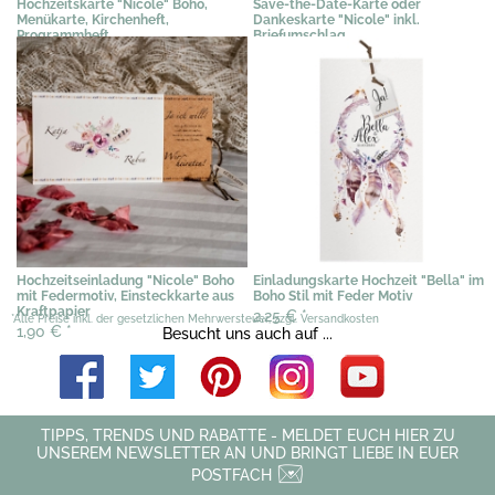
Hochzeitskarte "Nicole" Boho,
Save-the-Date-Karte oder
Menükarte, Kirchenheft,
Dankeskarte "Nicole" inkl.
Programmheft
Briefumschlag
1,02 €
*
0,67 €
*
Hochzeitseinladung "Nicole" Boho
Einladungskarte Hochzeit "Bella" im
mit Federmotiv, Einsteckkarte aus
Boho Stil mit Feder Motiv
Kraftpapier
2,25 €
*
*Alle Preise inkl. der gesetzlichen Mehrwersteuer, zzgl. Versandkosten
1,90 €
*
Besucht uns auch auf ...
TIPPS, TRENDS UND RABATTE - MELDET EUCH HIER ZU
UNSEREM NEWSLETTER AN UND BRINGT LIEBE IN EUER
POSTFACH