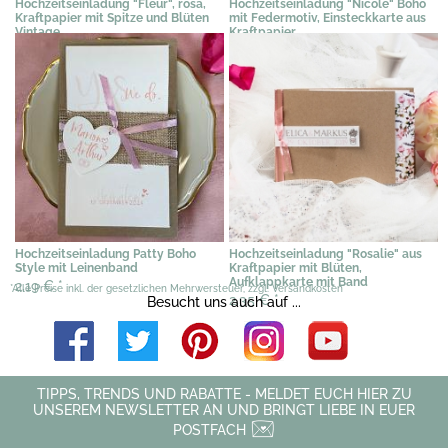
Hochzeitseinladung "Fleur", rosa,
Hochzeitseinladung "Nicole" Boho
Kraftpapier mit Spitze und Blüten
mit Federmotiv, Einsteckkarte aus
Vintage
Kraftpapier
3,89 €
*
1,90 €
*
Hochzeitseinladung Patty Boho
Hochzeitseinladung "Rosalie" aus
Style mit Leinenband
Kraftpapier mit Blüten,
Aufklappkarte mit Band
2,19 €
*
*Alle Preise inkl. der gesetzlichen Mehrwersteuer, zzgl. Versandkosten
2,35 €
*
Besucht uns auch auf ...
TIPPS, TRENDS UND RABATTE - MELDET EUCH HIER ZU
UNSEREM NEWSLETTER AN UND BRINGT LIEBE IN EUER
POSTFACH