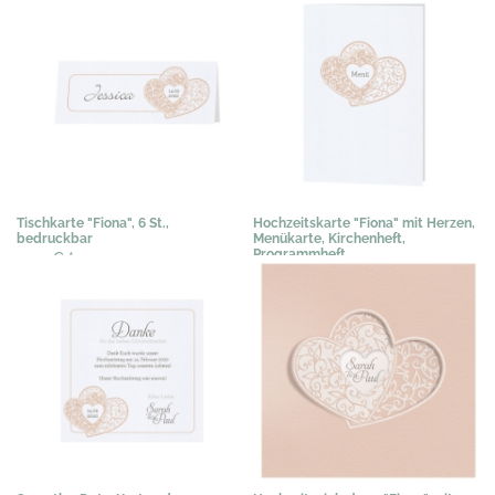
Tischkarte "Fiona", 6 St.,
Hochzeitskarte "Fiona" mit Herzen,
bedruckbar
Menükarte, Kirchenheft,
Programmheft
3,03 €
*
1,02 €
*