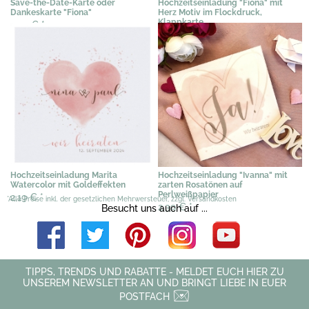
Save-the-Date-Karte oder
Hochzeitseinladung "Fiona" mit
Dankeskarte "Fiona"
Herz Motiv im Flockdruck,
Klappkarte
0,51 €
*
2,35 €
*
Hochzeitseinladung Marita
Hochzeitseinladung "Ivanna" mit
Watercolor mit Goldeffekten
zarten Rosatönen auf
Perlweißpapier
2,19 €
*
*Alle Preise inkl. der gesetzlichen Mehrwersteuer, zzgl. Versandkosten
2,39 €
*
Besucht uns auch auf ...
TIPPS, TRENDS UND RABATTE - MELDET EUCH HIER ZU
UNSEREM NEWSLETTER AN UND BRINGT LIEBE IN EUER
POSTFACH