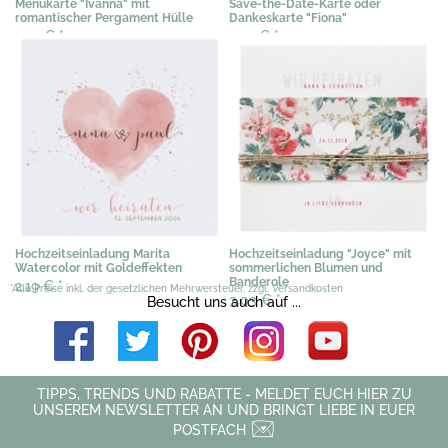
Menükarte "Ivanna" mit
Save-the-Date-Karte oder
romantischer Pergament Hülle
Dankeskarte "Fiona"
1,20 €
*
0,51 €
*
Hochzeitseinladung Marita
Hochzeitseinladung "Joyce" mit
Watercolor mit Goldeffekten
sommerlichen Blumen und
Banderole
2,19 €
*
*Alle Preise inkl. der gesetzlichen Mehrwersteuer, zzgl. Versandkosten
3,03 €
*
Besucht uns auch auf ...
TIPPS, TRENDS UND RABATTE - MELDET EUCH HIER ZU
UNSEREM NEWSLETTER AN UND BRINGT LIEBE IN EUER
POSTFACH