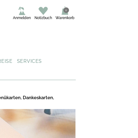
0
Anmelden
Notizbuch
Warenkorb
REISE
SERVICES
enükarten, Dankeskarten,