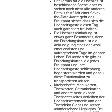
Der Termin für die Hochzeit ist
beschlossene Sache, aber es
stehen noch nicht alle anderen
Details fest? Mit einer Save-
the-Date-Karte geht das
Brautpaar sicher, dass sich die
Hochzeitsgäste diesen Tag
auch garantiert frei halten.
Die Hochzeitseinladung ist
etwas ganz Besonderes, denn
die Einladungskarte ist die
Ankündigung eines der wohl
emotionalsten und
aufregendsten Tage im ganzen
Leben. Bei weddix.de gibt es
Einladungskarten, die jedes
Brautpaar und Ihre
Hochzeitsgäste schlichtweg
begeistern werden und genau
diese Emotionalität zu
transportieren wissen.
Kirchenhefte, Menükarten,
Tischkarten, Getränkekarten
und andere bedruckbare
Tischaccessoires verleihen der
Hochzeitszeremonie und der
Tischdeko Glanz und setzen
wunderschöne Highlights. Bei