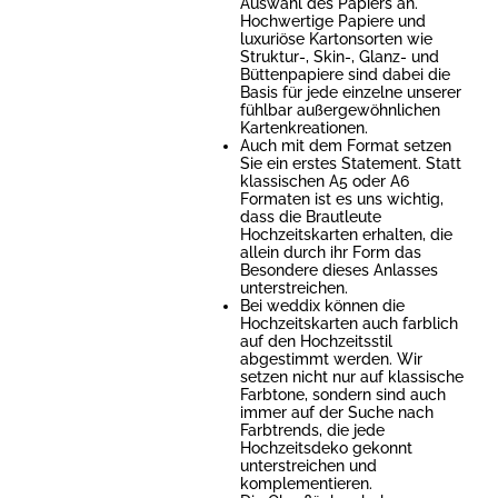
Auswahl des Papiers an.
Hochwertige Papiere und
luxuriöse Kartonsorten wie
Struktur-, Skin-, Glanz- und
Büttenpapiere sind dabei die
Basis für jede einzelne unserer
fühlbar außergewöhnlichen
Kartenkreationen.
Auch mit dem Format setzen
Sie ein erstes Statement. Statt
klassischen A5 oder A6
Formaten ist es uns wichtig,
dass die Brautleute
Hochzeitskarten erhalten, die
allein durch ihr Form das
Besondere dieses Anlasses
unterstreichen.
Bei weddix können die
Hochzeitskarten auch farblich
auf den Hochzeitsstil
abgestimmt werden. Wir
setzen nicht nur auf klassische
Farbtone, sondern sind auch
immer auf der Suche nach
Farbtrends, die jede
Hochzeitsdeko gekonnt
unterstreichen und
komplementieren.