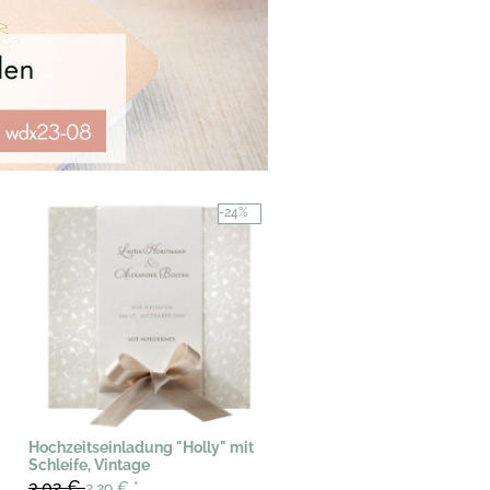
-24%
Hochzeitseinladung "Holly" mit
Schleife, Vintage
3,02 €
2,29 €
*