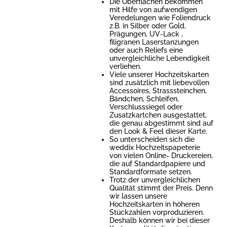
Die Oberflächen bekommen
mit Hilfe von aufwendigen
Veredelungen wie Foliendruck
z.B. in Silber oder Gold,
Prägungen, UV-Lack ,
filigranen Laserstanzungen
oder auch Reliefs eine
unvergleichliche Lebendigkeit
verliehen.
Viele unserer Hochzeitskarten
sind zusätzlich mit liebevollen
Accessoires, Strasssteinchen,
Bändchen, Schleifen,
Verschlusssiegel oder
Zusatzkartchen ausgestattet,
die genau abgestimmt sind auf
den Look & Feel dieser Karte.
So unterscheiden sich die
weddix Hochzeitspapeterie
von vielen Online- Druckereien,
die auf Standardpapiere und
Standardformate setzen.
Trotz der unvergleichlichen
Qualität stimmt der Preis. Denn
wir lassen unsere
Hochzeitskarten in höheren
Stückzahlen vorproduzieren.
Deshalb können wir bei dieser